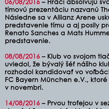
06/08/2016
– Hráči absolvujú svo
tímovú prezentáciu nazvanú T
Následne sa v Allianz Arene usk
predstavenie tímu a aj posily p
Renato Sanches a Mats Hummels
predstavenie.
08/08/2016
–
Klub vo svojom tl
uviedol, že bývalý šéf nášho klu
rozhodol kandidovať vo voľbác
FC Bayern München e.V., ktoré
v novembri.
14/08/2016
–
Prvou trofejou v s