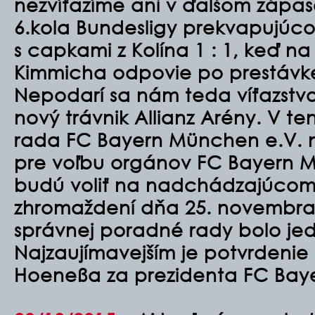
nezvíťazíme ani v ďalšom zápas
6.kola Bundesligy prekvapujú
s capkami z Kolína 1 : 1, keď n
Kimmicha odpovie po prestávk
Nepodarí sa nám teda víťazstvo
nový trávnik Allianz Arény. V 
rada FC Bayern München e.V. 
pre voľbu orgánov FC Bayern Mü
budú voliť na nadchádzajúco
zhromaždení dňa 25. novembra
správnej poradné rady bolo je
Najzaujímavejším je potvrdenie
Hoeneßa za prezidenta FC Bay