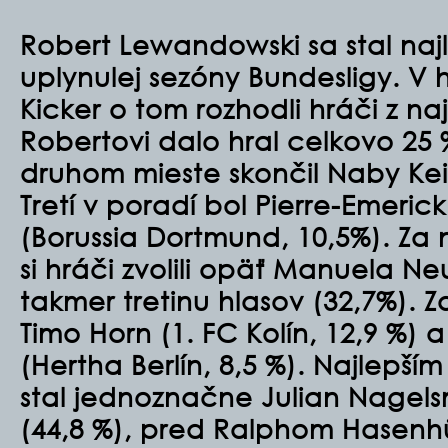
Robert Lewandowski sa stal na
uplynulej sezóny Bundesligy. V
Kicker o tom rozhodli hráči z naj
Robertovi dalo hral celkovo 25 
druhom mieste skončil Naby Keit
Tretí v poradí bol Pierre-Emer
(Borussia Dortmund, 10,5%). Za
si hráči zvolili opäť Manuela Neu
takmer tretinu hlasov (32,7%). Za
Timo Horn (1. FC Kolín, 12,9 %) 
(Hertha Berlín, 8,5 %). Najlepší
stal jednoznačne Julian Nagel
(44,8 %), pred Ralphom Hasenhüt