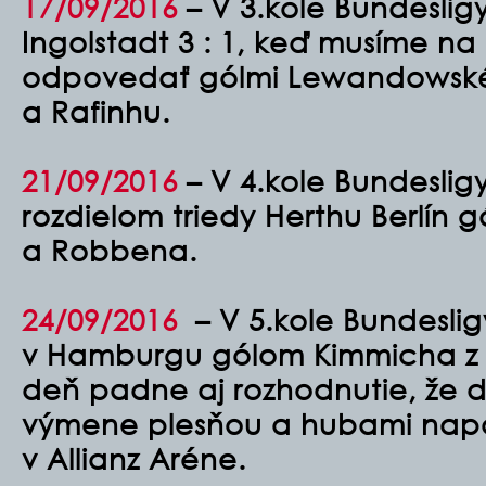
17/09/2016
– V 3.kole Bundesli
Ingolstadt 3 : 1, keď musíme n
odpovedať gólmi Lewandowské
a Rafinhu.
21/09/2016
– V 4.kole Bundesli
rozdielom triedy Herthu Berlín 
a Robbena.
24/09/2016
– V 5.kole Bundeslig
v Hamburgu gólom Kimmicha z 
deň padne aj rozhodnutie, že
d
výmene plesňou a hubami nap
v Allianz Aréne.