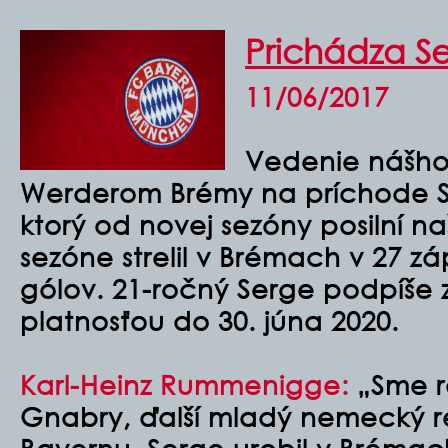
Prichádza S
11/06/2017
Vedenie nášho
Werderom Brémy na príchode 
ktorý od novej sezóny posilní n
sezóne strelil v Brémach v 27 z
gólov. 21-ročný Serge podpíše z
platnosťou do 30. júna 2020.
Karl-Heinz Rummenigge:
„
Sme r
Gnabry, ďalší mladý nemecký r