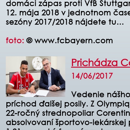
domáci zápas proti VfB Stuttga
12. mája 2018 v jednotnom čase
sezóny 2017/2018 nájdete
tu…
foto:
© www.fcbayern.com
Prichádza Co
14/06/2017
Vedenie nášho
príchod ďalšej posily. Z Olymp
22-ročný strednopoliar Corentin 
absolvovaní športovo-lekárskej 