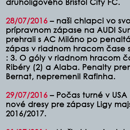
druholigového Bristol City FC.
28/07/2016
– naši chlapci vo s
prípravnom zápase na AUDI Su
prehrali s AC Miláno po penaltá
zápas v riadnom hracom čase s
: 3. O góly v riadnom hracom ča
Ribéry (2) a Alaba. Penalty pre
Bernat, nepremenil Rafinha.
29/07/2016
– Počas turné v USA 
nové dresy pre zápasy Ligy maj
2016/2017.