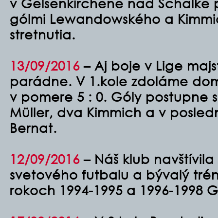
v Gelsenkirchene nad Schalke p
gólmi Lewandowského a Kimmi
stretnutia.
13/09/2016
– Aj boje v Lige maj
parádne. V 1.kole zdoláme dom
v pomere 5 : 0. Góly postupne 
Müller, dva Kimmich a v posledne
Bernat.
12/09/2016
–
Náš klub navštívi
svetového futbalu a bývalý tré
rokoch 1994-1995 a 1996-1998 G