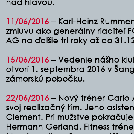
nad hlavou.
11/06/2016
– Karl-Heinz Rummeni
zmluvu ako generálny riaditeľ
AG na ďalšie tri roky až do 31.1
15/06/2016
– Vedenie nášho kl
otvorí 1. septembra 2016 v Šang
zámorskú pobočku.
22/06/2016
– Nový tréner Carlo 
svoj realizačný tím. Jeho asist
Clement. Pri mužstve pokračuje
Hermann Gerland. Fitness trén