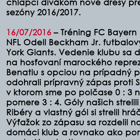
chlapci divákom nové dresy pr
sezóny 2016/2017.
16/07/2016
– Tréning FC Bayern 
NFL Odell Beckham Jr. futbalov
York Giants. Vedenie klubu sa
na hosťovaní marockého repre
Benatiu s opciou na prípadný p
odohrali prípravný zápas proti S
v ktorom sme po polčase 0 : 3 na
pomere 3 : 4. Góly našich strel
Ribéry a vlastný gól si strelil hr
Výťažok zo zápasu sa rozdelil n
domáci klub a rovnako ako p