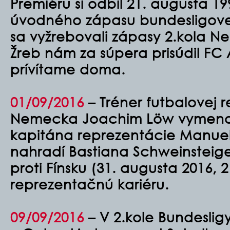
Premiéru si odbil 21. augusta 1
úvodného zápasu bundesligove
sa vyžrebovali zápasy 2.kola 
Žreb nám za súpera prisúdil FC 
prívítame doma.
01/09/2016
– Tréner futbalovej 
Nemecka Joachim Löw vymeno
kapitána reprezentácie Manue
nahradí Bastiana Schweinsteige
proti Fínsku (31. augusta 2016, 2 
reprezentačnú kariéru.
09/09/2016
– V 2.kole Bundeslig