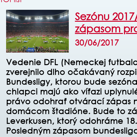
Sezónu 2017
zápasom pro
30/06/2017
Vedenie DFL (Nemeckej futbalov
zverejnilo dlho očakávaný rozpi
Bundesligy, ktorou bude sezóna
chlapci majú ako víťazi uplynul
právo odohrať otvárací zápas 
domácom štadióne. Bude to zá
Leverkusen, ktorý odohráme 18.
Posledným zápasom bundesligo