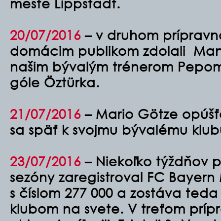
meste Lippstadt.
20/07/2016
– v druhom príprav
domácim publikom zdolali Man
našim bývalým trénerom Pepom
góle Öztürka.
21/07/2016
– Mario Götze opúšť
sa späť k svojmu bývalému klub
23/07/2016
–
Niekoľko týždňov 
sezóny zaregistroval FC Bayer
s číslom 277 000 a zostáva teda
klubom na svete. V treťom prí