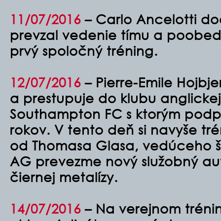
11/07/2016
– Carlo Ancelotti d
prevzal vedenie tímu a poobed
prvý spoločný tréning.
12/07/2016
– Pierre-Emile Hojbj
a prestupuje do klubu anglicke
Southampton FC s ktorým podpí
rokov. V tento deň si navyše tré
od Thomasa Glasa, vedúceho š
AG prevezme nový služobný au
čiernej metalízy.
14/07/2016
– Na verejnom trénin