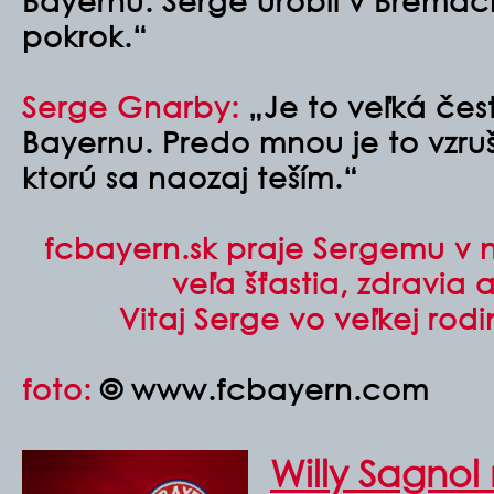
Bayernu.
Serge urobil v Brémac
pokrok.“
Serge Gnarby:
„Je to veľká čes
Bayernu.
Predo mnou je to vzr
ktorú sa naozaj teším.
“
fcbayern.sk praje Sergemu v 
veľa šťastia, zdravia
Vitaj Serge vo veľkej rod
foto:
© www.fcbayern.com
Willy Sagnol