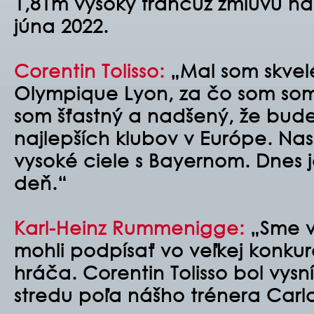
1,81m vysoký francúz zmluvu na
júna 2022.
Corentin Tolisso:
„Mal som skvel
Olympique Lyon, za čo som som
som šťastný a nadšený, že bude
najlepších klubov v Európe. Nas
vysoké ciele s Bayernom. Dnes 
deň.“
Karl-Heinz Rummenigge:
„Sme v
mohli podpísať vo veľkej konku
hráča. Corentin Tolisso bol vy
stredu poľa nášho trénera Carl