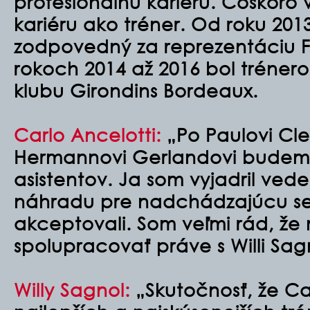
profesionálnu kariéru. Čoskoro 
kariéru ako tréner. Od roku 201
zodpovedný za reprezentáciu F
rokoch 2014 až 2016 bol tréner
klubu Girondins Bordeaux.
Carlo Ancelotti:
„Po Paulovi Cl
Hermannovi Gerlandovi budem
asistentov. Ja som vyjadril vede
náhradu pre nadchádzajúcu se
akceptovali. Som veľmi rád, ž
spolupracovať práve s Willi Sa
Willy Sagnol:
„Skutočnosť, že Car