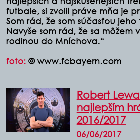
najlepších a najskúsenejších t
futbale, si zvolil práve mňa je 
Som rád, že som súčasťou jeho 
Navyše som rád, že sa môžem vr
rodinou do Mníchova.“
foto:
© www.fcbayern.com
Robert Lewa
najlepším h
2016/2017
06/06/2017