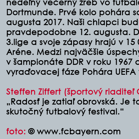
nedeľný večerný žreb vo futba
Dortmunde. Prvé kolo pohára sa
augusta 2017. Naši chlapci bud
pravdepodobne 12. augusta. D
3.lige a svoje zápasy hrajú v 
Aréne. Medzi najväčšie úspechy 
v šampionáte DDR v roku 1967 
vyraďovacej fáze Pohára UEFA 
Steffen Ziffert (športový riadite
„Radosť je zatiaľ obrovská. Je t
skutočný futbalový festival.“
foto:
© www.fcbayern.com