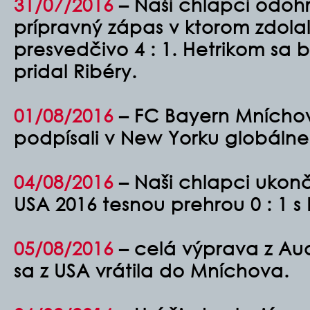
31/07/2016
–
Naši chlapci odohr
prípravný zápas v ktorom zdolal
presvedčivo 4 : 1. Hetrikom sa b
pridal Ribéry.
01/08/2016
– FC Bayern Mníchov
podpísali v New Yorku globálne
04/08/2016
– Naši chlapci ukonč
USA 2016 tesnou prehrou 0 : 1 
05/08/2016
– celá výprava z Au
sa z USA vrátila do Mníchova.