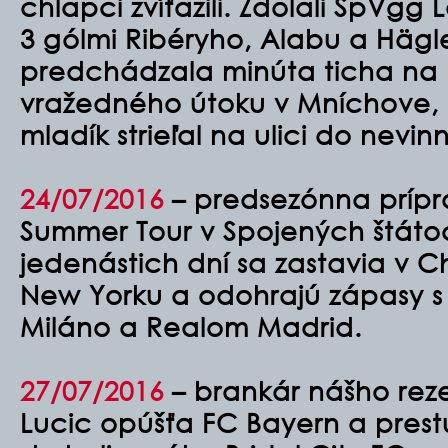
chlapci zvíťazili. Zdolali SpVgg
3 gólmi Ribéryho, Alabu a Hägl
predchádzala minúta ticha
na 
vražedného útoku v Mníchove,
mladík strieľal na ulici do nevin
24/07/2016
– predsezónna prípr
Summer Tour v Spojených štáto
jedenástich dní sa zastavia v C
New Yorku a odohrajú zápasy s 
Miláno a Realom Madrid.
27/07/2016
– brankár nášho rez
Lucic opúšťa FC Bayern a pres