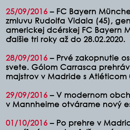
25/09/2016
–
FC Bayern München
zmluvu Rudolfa Vidala (45), gen
americkej dcérskej FC Bayern
ďalšie tri roky až do 28.02.2020.
28/09/2016
– Prvé zakopnutie os
svete. Gólom Carrasca prehráv
majstrov v Madride s Atléticom 0
29/09/2016
– V modernom obch
v Mannheime otvárame nový e
01/10/2016
– Po prehre v Madrid