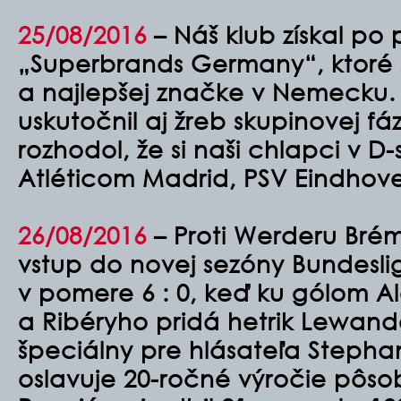
25/08/2016
–
Náš klub získal po
„Superbrands Germany“, ktoré 
a najlepšej značke v Nemecku.
uskutočnil aj žreb skupinovej fá
rozhodol, že si naši chlapci v D-
Atléticom Madrid, PSV Eindhove
26/08/2016
– Proti Werderu Bré
vstup do novej sezóny Bundesli
v pomere 6 : 0, keď ku gólom 
a Ribéryho pridá hetrik Lewand
špeciálny pre hlásateľa Steph
oslavuje 20-ročné výročie pôso