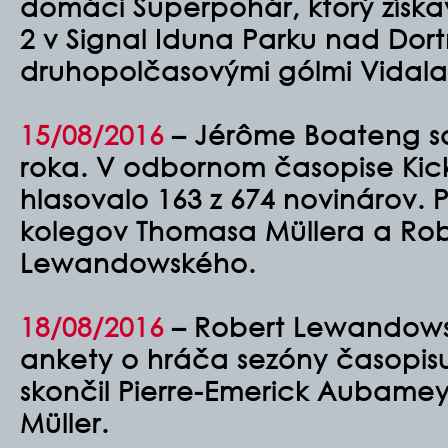
domáci Superpohár, ktorý získa
2 v Signal Iduna Parku nad Do
druhopolčasovými gólmi Vidala
15/08/2016
–
Jérôme Boateng sa 
roka. V odbornom časopise Kic
hlasovalo 163 z 674 novinárov. P
kolegov Thomasa Müllera a Ro
Lewandowského.
18/08/2016
–
Robert Lewandowski
ankety o hráča sezóny časopis
skončil Pierre-Emerick Aubamey
Müller.