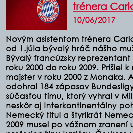
trénera Carl
10/06/2017
Novým asistentom trénera Carl
od 1.júla bývalý hráč nášho muž
Bývalý francúzsky reprezentan
roku 2000 do roku 2009. Prišiel 
majster v roku 2000 z Monaka. 
odohral 184 zápasov Bundesligy
súčasťou tímu, ktorý vyhral v Mi
neskôr aj Interkontinentálny poh
Nemecký titul a štyrikrát Neme
2009 musel po vážnom zranení u