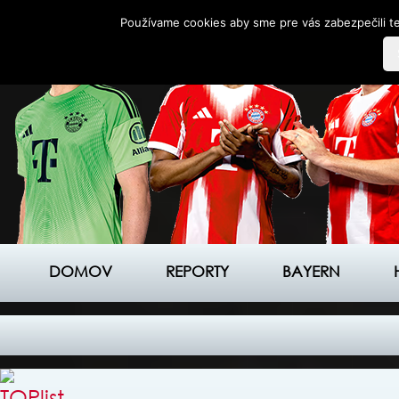
Používame cookies aby sme pre vás zabezpečili te
DOMOV
REPORTY
BAYERN