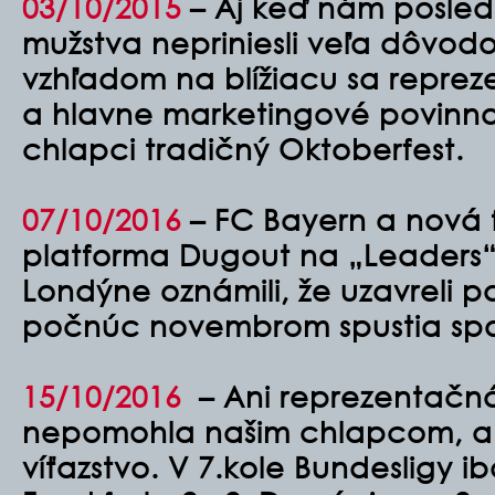
03/10/2015
–
Aj keď nám posle
mužstva nepriniesli veľa dôvodo
vzhľadom na blížiacu sa repre
a hlavne marketingové povinnost
chlapci tradičný Oktoberfest.
07/10/2016
–
FC Bayern a nová 
platforma Dugout na „Leaders“ 
Londýne oznámili, že uzavreli 
počnúc novembrom spustia spo
15/10/2016
– Ani reprezentačn
nepomohla našim chlapcom, ab
víťazstvo. V 7.kole Bundesligy 