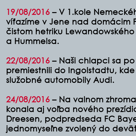
19/08/2016
– V 1.kole Nemecké
víťazíme v Jene nad domácim
čistom hetriku Lewandowského
a Hummelsa.
22/08/2016
–
Naši chlapci sa p
premiestnili do Ingolstadtu, kde
služobné automobily Audi.
24/08/2016
– Na valnom zhromaž
konala aj voľba nového prezídia
Dreesen, podpredseda FC Bay
jednomyseľne zvolený do deväť