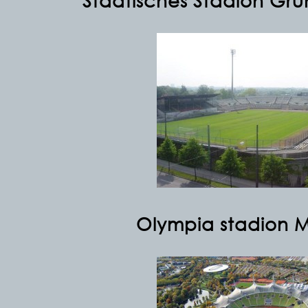
Städtisches Stadion
Grü
Olympia stadion
M