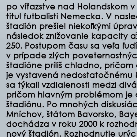
po ví
ť
azstve nad Holandskom v p
titul futbalisti Nemecka. V nas
štadión prešiel nieko
ľ
kými úpra
následok znižovanie kapacity a
250. Postupom
č
asu sa ve
ľ
a
ľ
udí
v prípade zlých poveternostný
štadióne príliš chladno, pri
č
om 
je vystavená nedostato
č
nému k
sa týkali vzdialenosti medzi divá
pri
č
om hlavným problémom je a
štadiónu.
Po mnohých diskusiá
Mníchov, štátom Bavorsko, Bay
dochádza v roku 2000 k rozhod
nový štadión. Rozhodnutie urýc