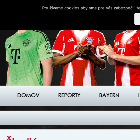
Používame cookies aby sme pre vás zabezpečili te
DOMOV
REPORTY
BAYERN