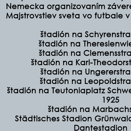
Nemecka organizovaním záver
Majstrovstiev sveta vo futbale v
štadión na Schyrenstr
štadión na Theresienwi
štadión na Clemensstr
štadión na Karl-Theodors
štadión na Ungererstr
štadión na
Leopoldstr
štadión na Teutoniaplatz Schwe
1925
štadión na Marbach
Städtisches Stadion
Grünwald
Dantestadion