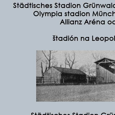
Städtisches Stadion Grünwal
Olympia stadion
Münc
Allianz Aréna
od
štadión na
Leopol