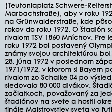
(Teutoniaplatz Schwere-Reiters
Marbachstraße), aby v roku 1925
na Grünwalderstraße, kde pôso
rokov do roku 1972. O štadión s
rivalom TSV 1860 Mníchov.
Pre l
roku 1972 bol postavený Olympij
známy svojou architektúrou bol
28. júna 1972 v poslednom zápa
1971/1972, v ktorom si Bayern p
rivalom zo Schalke 04 po výsled
sledovalo 80 000 divákov. Štadi
za
č
iatkoch, považovaný za jede
štadiónov na svete a hostil ok
finále Majstrovstiev sveta vo fu