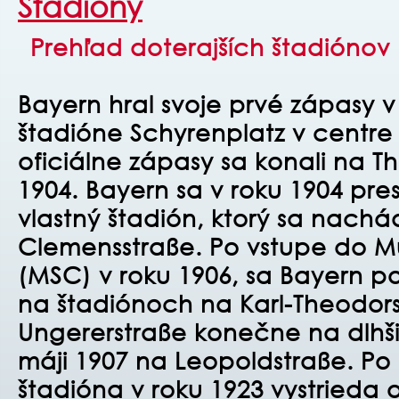
Štadióny
Preh
ľ
ad doterajších štadióno
Bayern hral svoje prvé zápasy 
štadióne Schyrenplatz v centr
oficiálne zápasy sa konali na T
1904. Bayern sa v roku 1904 pre
vlastný štadión, ktorý sa nachá
Clemensstraße.
Po vstupe do M
(MSC) v roku 1906, sa Bayern 
na štadiónoch na Karl-Theodor
Ungererstraße kone
č
ne na dlhš
máji 1907 na Leopoldstraße.
Po
štadióna v roku 1923 vystrieda 