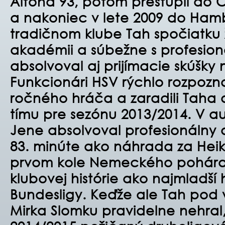
Altona 93, potom prestúpil do
a nakoniec v lete 2009 do Ham
tradičnom klube Tah spočiatku ž
akadémii a súbežne s profesio
absolvoval aj prijímacie skúšky n
Funkcionári HSV rýchlo rozpoznal
ročného hráča a zaradili Taha 
tímu pre sezónu 2013/2014. V au
Jene absolvoval profesionálny 
83. minúte ako náhrada za He
prvom kole Nemeckého pohára 
klubovej histórie ako najmladší
Bundesligy. Keďže ale Tah pod
Mirka Slomku pravidelne nehral, 