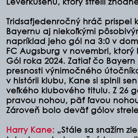
Leverkusenu, ktorý strelil zhodn
Tridsaťjedenročný hráč prispel 
Bayernu aj niekoľkými pôsobivý
napríklad jeho gól na 3:0 v d
FC Augsburg v novembri, ktorý 
Gól roka 2024. Zatiaľ čo Bayer
presnosti výnimočného útočníka z
v histórii klubu, Kane si splnil se
veľkého klubového titulu. Z 26 g
pravou nohou, päť ľavou nohou 
Zároveň bolo deväť gólov strel
Harry Kane:
„Stále sa snažím zle