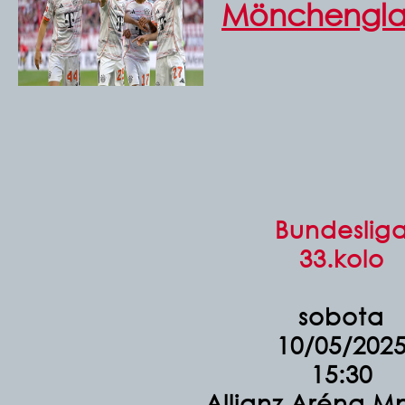
Mönchengl
Bundeslig
33.kolo
sobota
10/05/202
15:30
Allianz Aréna M