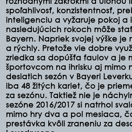
rozhodnými zákrokmi a úlohou lí
spoľahlivosť, konzistentnosť, pr
inteligenciu a vyžaruje pokoj a i
nasledujúcich rokoch môže sta
Bayern. Napriek svojej výške j
a rýchly. Pretože vie dobre využ
zriedka sa dopúšťa faulov a je
športovcom na ihrisku aj mimo 
desiatich sezón v Bayeri Leverk
iba 48 žltých kariet, čo je pri
za sezónu. Taktiež nie je náchy
sezóne 2016/2017 si natrhol sva
mimo hry dva a pol mesiaca, čo
prestávka kvôli zraneniu za des