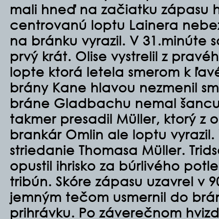
mali hneď na začiatku zápasu h
centrovanú loptu Lainera neb
na bránku vyrazil. V 31.minúte 
prvý krát. Olise vystrelil z prav
lopte ktorá letela smerom k ľ
brány Kane hlavou nezmenil sm
bráne Gladbachu nemal šancu.
takmer presadil Müller, ktorý z ot
brankár Omlin ale loptu vyrazil.
striedanie Thomasa Müller. Tri
opustil ihrisko za búrlivého pot
tribún. Skóre zápasu uzavrel v 9
jemným tečom usmernil do brá
prihrávku. Po záverečnom hviz