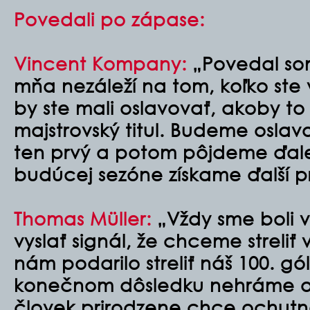
Povedali po zápase:
Vincent Kompany:
„Povedal so
mňa nezáleží na tom, koľko ste v
by ste mali oslavovať, akoby to
majstrovský titul. Budeme oslav
ten prvý a potom pôjdeme ďale
budúcej sezóne získame ďalší prv
Thomas Müller:
„Vždy sme boli v
vyslať signál, že chceme streliť
nám podarilo streliť náš 100. gól
konečnom dôsledku nehráme o r
človek prirodzene chce ochutnať