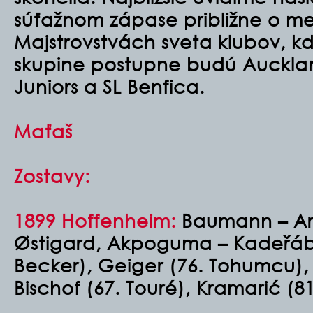
súťažnom zápase približne o m
Majstrovstvách sveta klubov, k
skupine postupne budú Aucklan
Juniors a SL Benfica.
Maťaš
Zostavy:
1899 Hoffenheim:
Baumann – Ar
Østigard, Akpoguma – Kadeřábe
Becker), Geiger (76. Tohumcu), P
Bischof (67. Touré), Kramarić (8