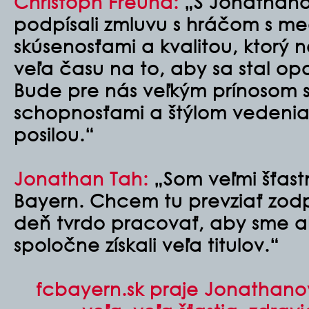
Christoph Freund:
„S Jonathan
podpísali zmluvu s hráčom s m
skúsenosťami a kvalitou, ktorý
veľa času na to, aby sa stal op
Bude pre nás veľkým prínosom s
schopnosťami a štýlom vedenia
posilou.“
Jonathan Tah:
„Som veľmi šťast
Bayern. Chcem tu prevziať zod
deň tvrdo pracovať, aby sme ak
spoločne získali veľa titulov.“
fcbayern.sk praje Jonathano