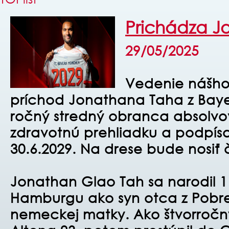
Prichádza J
29/05/2025
Vedenie nášho 
príchod Jonathana Taha z Baye
ročný stredný obranca absolvo
zdravotnú prehliadku a podpís
30.6.2029. Na drese bude nosiť č
Jonathan Glao Tah sa narodil 1
Hamburgu ako syn otca z Pobre
nemeckej matky. Ako štvorročný