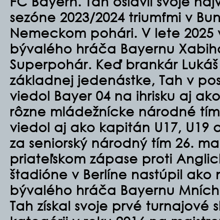
FC Bayern. Tah oslávil svoje na
sezóne 2023/2024 triumfmi v Bu
Nemeckom pohári. V lete 2025 
bývalého hráča Bayernu Xabih
Superpohár. Keď brankár Lukáš
základnej jedenástke, Tah v p
viedol Bayer 04 na ihrisku aj ak
rôzne mládežnícke národné tí
viedol aj ako kapitán U17, U19 
za seniorský národný tím 26. ma
priateľskom zápase proti Angli
štadióne v Berlíne nastúpil ako
bývalého hráča Bayernu Mníc
Tah získal svoje prvé turnajové 