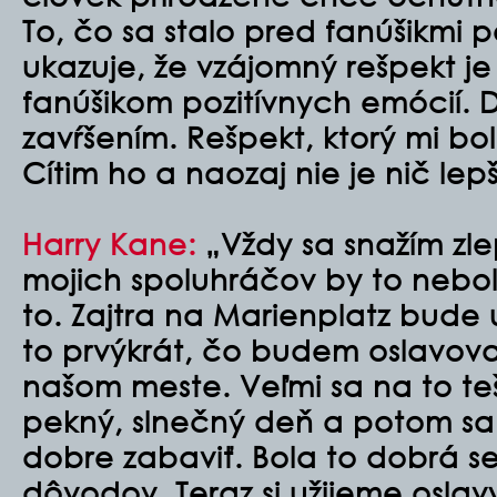
To, čo sa stalo pred fanúšikmi 
ukazuje, že vzájomný rešpekt je
fanúšikom pozitívnych emócií.
zavŕšením. Rešpekt, ktorý mi bol
Cítim ho a naozaj nie je nič lepš
Harry Kane:
„Vždy sa snažím zle
mojich spoluhráčov by to nebol
to. Zajtra na Marienplatz bude
to prvýkrát, čo budem oslavovať 
našom meste. Veľmi sa na to te
pekný, slnečný deň a potom s
dobre zabaviť. Bola to dobrá 
dôvodov. Teraz si užijeme oslav