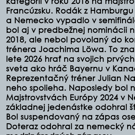
kategórii v roku 2016 na majstr
Francúzsku. Rodák z Hamburgu a
a Nemecko vypadlo v semifinál
bol aj v predbežnej nominácii n
2018, ale nebol povolaný do k
trénera Joachima Löwa. To zn
lete 2026 hrať na svojich prvýc
sveta ako hráč Bayernu v Kana
Reprezentačný tréner Julian N
neho spolieha. Naposledy bol n
Majstrovstvách Európy 2024 v 
základnej jedenástke odohral št
Bol suspendovaný na zápas ose
Doteraz odohral za nemecký ná