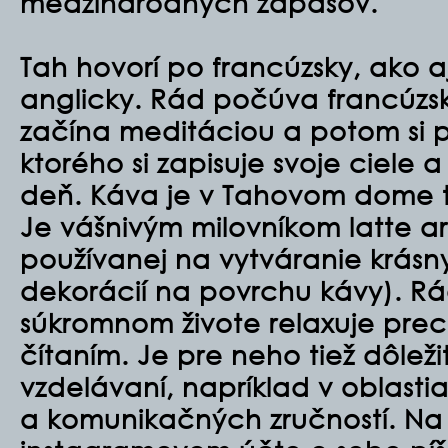
medzinárodných zápasov.
Tah hovorí po francúzsky, ako 
anglicky. Rád počúva francúzsk
začína meditáciou a potom si p
ktorého si zapisuje svoje ciele 
deň. Káva je v Tahovom dome t
Je vášnivým milovníkom latte ar
používanej na vytváranie krásn
dekorácií na povrchu kávy). Rád
súkromnom živote relaxuje pre
čítaním. Je pre neho tiež dôlež
vzdelávaní, napríklad v oblast
a komunikačných zručností. Na