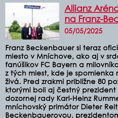
Allianz Aréna
na Franz-Be
05/05/2025
Franz Beckenbauer si teraz ofici
miesto v Mníchove, ako aj v sr
fanúšikov FC Bayern a milovník
z tých miest, kde je spomienka 
živá. Pred zrakmi približne 80 p
ktorými boli aj čestný prezident
dozornej rady Karl-Heinz Rumme
mníchovský primátor Dieter Reite
Beckenbauerovou, prezidento