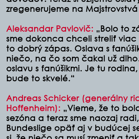
zregenerujeme na Majstrovstvá 
Aleksandar Pavlovič:
„Bolo to z
sme dokonca chceli streliť viac
to dobrý zápas. Oslava s fanúši
niečo, na čo som čakal už dlho.
oslavu s fanúšikmi. Je tu rodina
bude to skvelé.“
Andreas Schicker (generálny ria
Hoffenheim):
„Vieme, že to bola
sezóna a teraz sme naozaj radi
Bundeslige opäť aj v budúcej
si, že niečo sa musí zmeniť a t