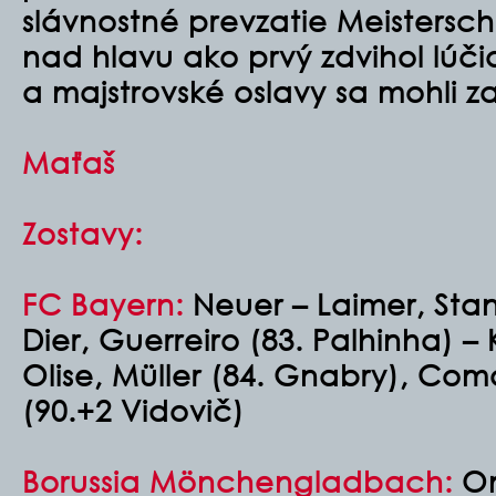
slávnostné prevzatie Meistersch
nad hlavu ako prvý zdvihol lúči
a majstrovské oslavy sa mohli z
Maťaš
Zostavy:
FC Bayern:
Neuer – Laimer, Stani
Dier, Guerreiro (83. Palhinha) –
Olise, Müller (84. Gnabry), Com
(90.+2 Vidovič)
Borussia Mönchengladbach:
Om