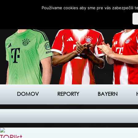
Používame cookies aby sme pre vás zabezpečili te
DOMOV
REPORTY
BAYERN