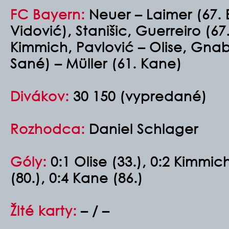
FC Bayern:
Neuer – Laimer (67. 
Vidović), Stanišic, Guerreiro (67
Kimmich, Pavlović – Olise, Gna
Sané) – Müller (61. Kane)
Divákov:
30 150 (vypredané)
Rozhodca:
Daniel Schlager
Góly:
0:1 Olise (33.), 0:2 Kimmic
(80.), 0:4 Kane (86.)
Žlté karty:
– / –