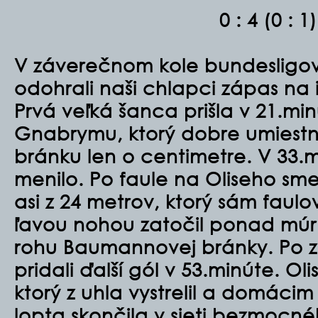
0 : 4 (0 : 1)
V záverečnom kole bundesligov
odohrali naši chlapci zápas na 
Prvá veľká šanca prišla v 21.minú
Gnabrymu, ktorý dobre umiestn
bránku len o centimetre. V 33.m
menilo. Po faule na Oliseho sm
asi z 24 metrov, ktorý sám faul
ľavou nohou zatočil ponad mú
rohu Baumannovej bránky. Po 
pridali ďalší gól v 53.minúte. Ol
ktorý z uhla vystrelil a domá
lopta skončila v sieti bezmocn