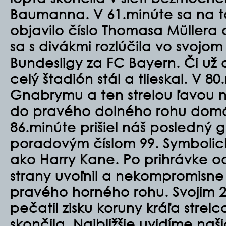
Baumanna. V 61.minúte sa na ta
objavilo číslo Thomasa Müllera
sa s divákmi rozlúčila vo svoj
Bundesligy za FC Bayern. Či už
celý štadión stál a tlieskal. V 8
Gnabrymu a ten strelou ľavou n
do pravého dolného rohu domá
86.minúte prišiel náš posledný g
poradovým číslom 99. Symbolicky 
ako Harry Kane. Po prihrávke 
strany uvoľnil a nekompromisne 
pravého horného rohu. Svojim
pečatil zisku koruny kráľa strel
skončila. Najbližšie uvidíme na