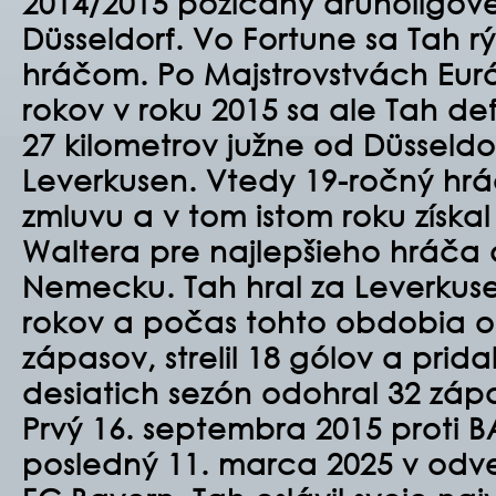
2014/2015 požičaný druholigov
Düsseldorf. Vo Fortune sa Tah r
hráčom. Po Majstrovstvách Eur
rokov v roku 2015 sa ale Tah def
27 kilometrov južne od Düsseldo
Leverkusen. Vtedy 19-ročný hr
zmluvu a v tom istom roku získal
Waltera pre najlepšieho hráča 
Nemecku. Tah hral za Leverkus
rokov a počas tohto obdobia o
zápasov, strelil 18 gólov a prida
desiatich sezón odohral 32 zápa
Prvý 16. septembra 2015 proti B
posledný 11. marca 2025 v odve