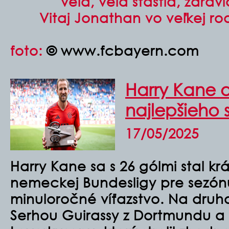
veľa, veľa šťastia, zdra
Vitaj Jonathan vo veľkej ro
foto:
© www.fcbayern.com
Harry Kane ob
najlepšieho 
17/05/2025
Harry Kane sa s 26 gólmi stal kr
nemeckej Bundesligy pre sezónu
minuloročné víťazstvo. Na druho
Serhou Guirassy z Dortmundu a P