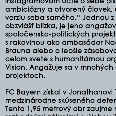
instagramovom účte o sebe pí
ambiciózny a otvorený človek, us
verziu seba samého.“ Jednou z v
obzvlášť blízka, je jeho angažo
spoločensko-politických projekt
s rakovinou ako ambasádor Na
Brauna alebo o lepšie zásobov
celom svete s humanitárnou or
Vision. Angažuje sa v mnohých 
projektoch.
FC Bayern získal v Jonathanovi 
medzinárodne skúseného defenz
Tento 1,95 metrový obr zaujme na