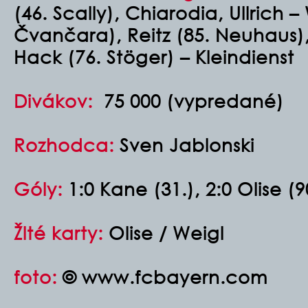
(46. Scally), Chiarodia, Ullrich 
Čvančara), Reitz (85. Neuhaus),
Hack (76. Stöger) – Kleindienst
Divákov:
75 000 (vypredané)
Rozhodca:
Sven Jablonski
Góly:
1:0 Kane (31.), 2:0 Olise (9
Žlté karty:
Olise / Weigl
foto:
© www.fcbayern.com