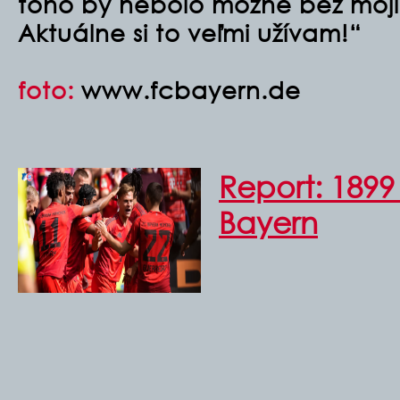
toho by nebolo možné bez moji
Aktuálne si to veľmi užívam!“
foto:
www.fcbayern.de
Report: 1899
Bayern