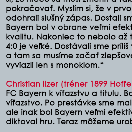
pokračovať. Myslím si, že v pr
odohrali slušný zápas. Dostali 
Bayern bol v obrane veľmi efekt
kvalitu. Nakoniec to nebolo až
4:0 je veľké. Dostávali sme príli
a tam sa musíme začať zlepšov
vyviazli len s monoklom.“
Christian Ilzer (tréner 1899 Hoff
FC Bayern k víťazstvu a titulu. B
víťazstvo. Po prestávke sme mal
ale inak bol Bayern veľmi efekt
diktoval hru. Teraz môžeme urob