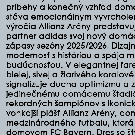
príbehy a konečný vzhľad dom
stáva emocionálnym vyvrcholením.
výročia Allianz Arény predstavu
partner adidas svoj nový domác
zápasy sezóny 2025/2026.
Dizaj
modernosť s históriou a spája mi
budúcnosťou. V elegantnej far
bielej, sivej a žiarivého koralo
signalizuje ducha optimizmu a 
jedinečnému domácemu štadi
rekordných šampiónov s ikoni
vonkajší plášť Allianz Arény, d
medzinárodného futbalu, ktorá 
domovom FC Bayern.
Dres so š