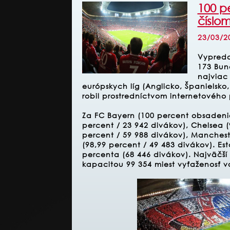
100 p
číslom
23/03/2
Vypreda
173 Bun
najviac
európskych líg (Anglicko, Španielsko
robil prostredníctvom internetového 
Za FC Bayern (100 percent obsadenie 
percent / 23 942 divákov), Chelsea (
percent / 59 988 divákov), Mancheste
(98,99 percent / 49 483 divákov). Es
percenta (68 446 divákov). Najväčší
kapacitou 99 354 miest vyťaženosť v