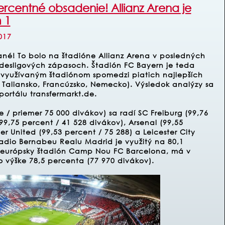
ercentné obsadenie! Allianz Arena je
 1
017
né! To bolo na štadióne Allianz Arena v posledných
desligových zápasoch. Štadión FC Bayern je teda
 využívaným štadiónom spomedzi piatich najlepších
, Taliansko, Francúzsko, Nemecko). Výsledok analýzy sa
portálu transfermarkt.de.
/ priemer 75 000 divákov) sa radí SC Freiburg (99,76
99,75 percent / 41 528 divákov), Arsenal (99,55
r United (99,53 percent / 75 288) a Leicester City
tadio Bernabeu Realu Madrid je využitý na 80,1
 európsky štadión Camp Nou FC Barcelona, ​​má v
o výške 78,5 percenta (77 970 divákov).