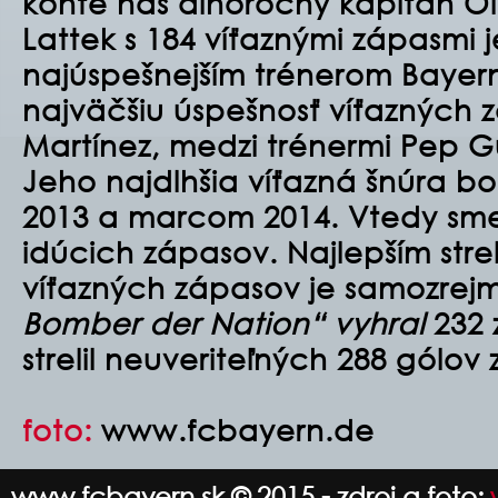
konte náš dlhoročný kapitán Ol
Lattek s 184 víťaznými zápasmi 
najúspešnejším trénerom Bayer
najväčšiu úspešnosť víťazných 
Martínez, medzi trénermi Pep G
Jeho najdlhšia víťazná šnúra b
2013 a marcom 2014. Vtedy sme
idúcich zápasov. Najlepším stre
víťazných zápasov je samozrejm
Bomber der Nation“ vyhral
232 
strelil neuveriteľných 288 gólov
foto:
www.fcbayern.de
www.fcbayern.sk © 2015 - zdroj a foto: