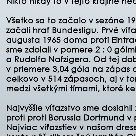
Nikto nikdy to v tejto krajine ne
Všetko sa to začalo v sezóne 1
začali hrať Bundesligu. Prvé víťa
augusta 1965 doma proti Eintrach
sme zdolali v pomere 2 : 0 gól
a Rudolfa Nafzigera. Od tej doby
v priemere 3,04 góla na zápas 
celkovo v 514 zápasoch, aj v 
medzi všetkými tímami, ktoré ke
Najvyššie víťazstvo sme dosiahl
proti proti Borussia Dortmund v 
Najviac víťazstiev v našom dre