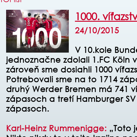
1000. víťazst
24/10/2015
V 10.kole Bun
jednoznačne zdolali 1.FC Köln v
zároveň sme dosiahli 1000 víťaz
Potrebovali sme na to 1714 záp
druhý Werder Bremen má 741 víť
zápasoch a tretí Hamburger SV 7
zápasoch.
Karl-Heinz Rummenigge:
„Toto j