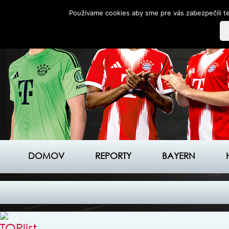
Používame cookies aby sme pre vás zabezpečili te
DOMOV
REPORTY
BAYERN