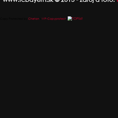
Copy Protected by
Chetan
's
WP-Copyprotect
.