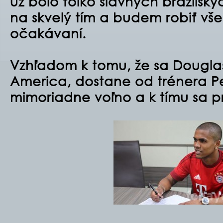
už bolo toľko slávnych brazílsky
na skvelý tím a budem robiť vše
očakávaní.
Vzhľadom k tomu, že sa Dougla
America, dostane od trénera P
mimoriadne voľno a k tímu sa pri