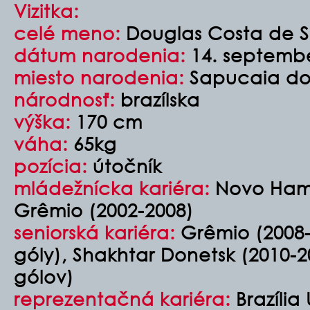
Vizitka:
celé meno:
Douglas Costa de 
dátum narodenia:
14. septembe
miesto narodenia:
Sapucaia do S
národnosť:
brazílska
výška:
170 cm
váha:
65kg
pozícia:
útočník
mládežnícka kariéra:
Novo Hamb
Grêmio (2002-2008)
seniorská kariéra:
Grêmio (2008-
góly), Shakhtar Donetsk (2010-2
gólov)
reprezentačná kariéra:
Brazília