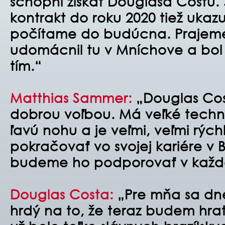
schopní získať Douglasa Costu.
kontrakt do roku 2020 tiež ukazu
počítame do budúcna. Prajeme
udomácnil tu v Mníchove a bol
tím.“
Matthias Sammer:
„Douglas Cost
dobrou voľbou. Má veľké technic
ľavú nohu a je veľmi, veľmi rých
pokračovať vo svojej kariére v
budeme ho podporovať v každ
Douglas Costa:
„Pre mňa sa dne
hrdý na to, že teraz budem hra