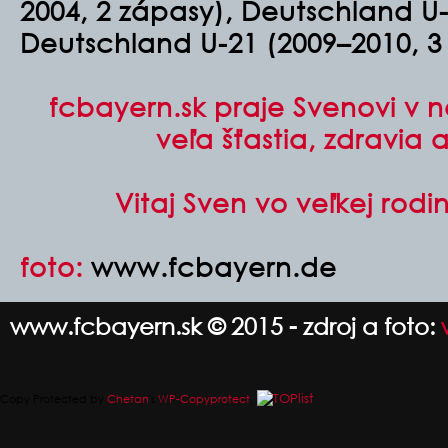
2004, 2 zápasy), Deutschland U-
Deutschland U-21 (2009–2010, 3
fcbayern.sk praje Svenovi v 
veľa šťastia, zdravia
Vitaj Sven vo veľkej rodi
foto:
www.fcbayern.de
www.fcbayern.sk © 2015 - zdroj a foto:
Copy Protected by
Chetan
's
WP-Copyprotect
.