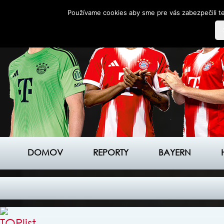
Používame cookies aby sme pre vás zabezpečili te
DOMOV
REPORTY
BAYERN