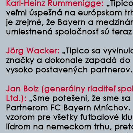
Karl-Heinz Rummenigge:
„Tipico
veľmi úspešná na európskom tr
je zrejmé, že Bayern a medzin
umiestnená spoločnosť sú teraz
Jörg Wacker:
„Tipico sa vyvinul
značky a dokonale zapadá do 
vysoko postavených partnerov.
Jan Bolz (generálny riaditeľ spo
Ltd.):
„Sme potešení, že sme sa s
Partnerom FC Bayern Mníchov. 
vzorom pre všetky futbalové klu
lídrom na nemeckom trhu, pret