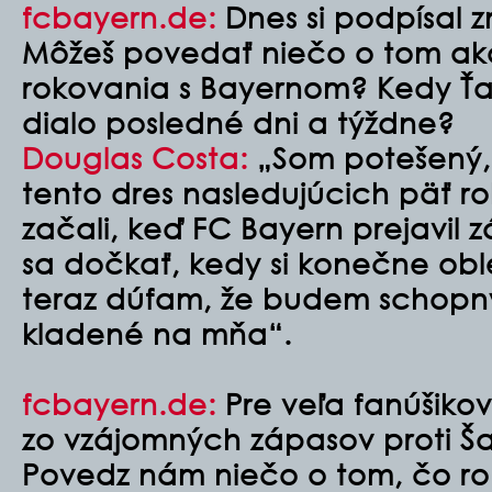
fcbayern.de:
Dnes si podpísal z
Môžeš povedať niečo o tom ako
rokovania s Bayernom? Kedy Ťa 
dialo posledné dni a týždne?
Douglas Costa:
„Som potešený,
tento dres nasledujúcich päť r
začali, keď FC Bayern prejavil
sa dočkať, kedy si konečne obl
teraz dúfam, že budem schopný
kladené na mňa“.
fcbayern.de:
Pre veľa fanúšikov
zo vzájomných zápasov proti Š
Povedz nám niečo o tom, čo ro