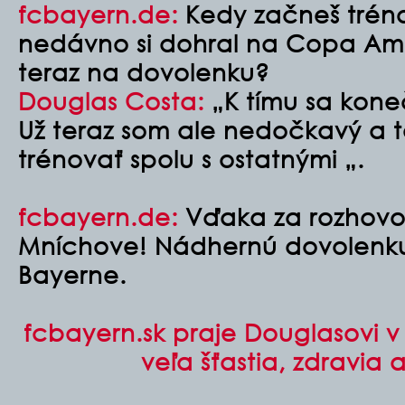
fcbayern.de:
Kedy začneš tréno
nedávno si dohral na Copa Ame
teraz na dovolenku?
Douglas Costa:
„K tímu sa koneč
Už teraz som ale nedočkavý a 
trénovať spolu s ostatnými „.
fcbayern.de:
Vďaka za rozhovor 
Mníchove! Nádhernú dovolenku
Bayerne.
fcbayern.sk praje Douglasovi v
veľa šťastia, zdravia