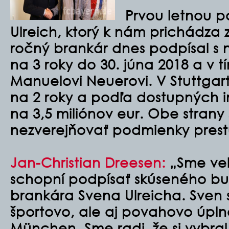
Prvou letnou po
Ulreich, ktorý k nám prichádza z
ročný brankár dnes podpísal s
na 3 roky do 30. júna 2018 a v 
Manuelovi Neuerovi. V Stuttgar
na 2 roky a podľa dostupných in
na 3,5 miliónov eur. Obe strany 
nezverejňovať podmienky prest
Jan-Christian Dreesen:
„Sme veľm
schopní podpísať skúseného b
brankára Svena Ulreicha. Sven 
športovo, ale aj povahovo úpl
München. Sme radi, že si vybral