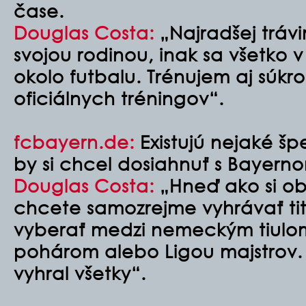
čase.
Douglas Costa:
„Najradšej trávi
svojou rodinou, inak sa všetko 
okolo futbalu. Trénujem aj súk
oficiálnych tréningov“.
fcbayern.de:
Existujú nejaké špe
by si chcel dosiahnuť s Bayern
Douglas Costa:
„Hneď ako si ob
chcete samozrejme vyhrávať tit
vyberať medzi nemeckým tiul
pohárom alebo Ligou majstrov. 
vyhral všetky“.