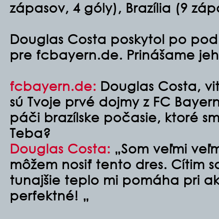
zápasov, 4 góly), Brazília (9 záp
Douglas Costa poskytol po pod
pre fcbayern.de. Prinášame jeh
fcbayern.de:
Douglas Costa, vi
sú Tvoje prvé dojmy z FC Bayern
páči brazílske počasie, ktoré s
Teba?
Douglas Costa:
„Som veľmi veľmi
môžem nosiť tento dres. Cítim s
tunajšie teplo mi pomáha pri akl
perfektné! „