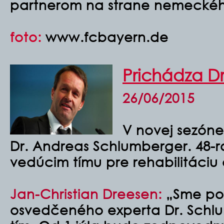
partnerom na strane nemecké
foto:
www.fcbayern.de
Prichádza D
26/06/2015
V novej sezóne 
Dr. Andreas Schlumberger. 48-
vedúcim tímu pre rehabilitáciu
Jan-Christian Dreesen:
„Sme pote
osvedčeného experta Dr. Schl