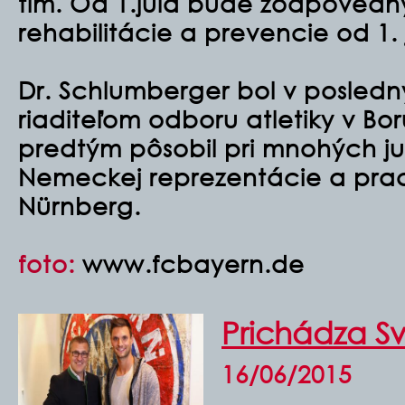
tím. Od 1.júla bude zodpovedný
rehabilitácie a prevencie od 1. 
Dr. Schlumberger bol v posledn
riaditeľom odboru atletiky v Bor
predtým pôsobil pri mnohých ju
Nemeckej reprezentácie a praco
Nürnberg.
foto:
www.fcbayern.de
Prichádza Sv
16/06/2015