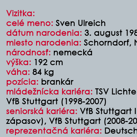
Vizitka:
celé meno:
Sven Ulreich
dátum narodenia:
3. august 19
miesto narodenia:
Schorndorf,
národnosť:
nemecká
výška:
192 cm
váha:
84 kg
pozícia:
brankár
mládežnícka kariéra:
TSV Lichte
VfB Stuttgart (1998-2007)
seniorská kariéra:
VfB Stuttgart I
zápasov), VfB Stuttgart (2008-2
reprezentačná kariéra:
Deutsch