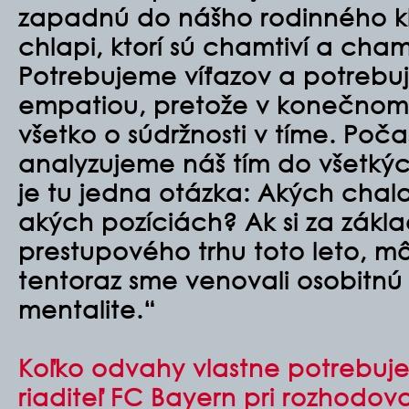
zapadnú do nášho rodinného kl
chlapi, ktorí sú chamtiví a cham
Potrebujeme víťazov a potrebuj
empatiou, pretože v konečnom 
všetko o súdržnosti v tíme. Poč
analyzujeme náš tím do všetkýc
je tu jedna otázka: Akých cha
akých pozíciách? Ak si za zák
prestupového trhu toto leto, mô
tentoraz sme venovali osobitnú
mentalite.“
Koľko odvahy vlastne potrebuje
riaditeľ FC Bayern pri rozhodov