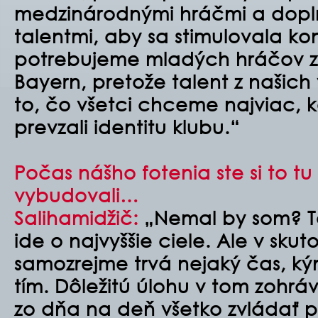
medzinárodnými hráčmi a dopl
talentmi, aby sa stimulovala ko
potrebujeme mladých hráčov 
Bayern, pretože talent z našich
to, čo všetci chceme najviac, 
prevzali identitu klubu.“
Počas nášho fotenia ste si to tu
vybudovali…
Salihamidžič:
„Nemal by som? To
ide o najvyššie ciele. Ale v skut
samozrejme trvá nejaký čas, ký
tím. Dôležitú úlohu v tom zohráv
zo dňa na deň všetko zvládať p