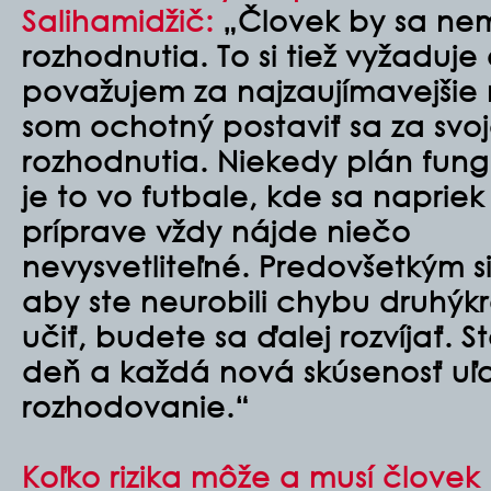
Salihamidžič:
„Človek by sa nem
rozhodnutia. To si tiež vyžaduje
považujem za najzaujímavejšie 
som ochotný postaviť sa za svo
rozhodnutia. Niekedy plán fungu
je to vo futbale, kde sa naprie
príprave vždy nájde niečo
nevysvetliteľné. Predovšetkým s
aby ste neurobili chybu druhýkr
učiť, budete sa ďalej rozvíjať. 
deň a každá nová skúsenosť uľ
rozhodovanie.“
Koľko rizika môže a musí človek