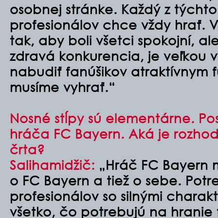
osobnej stránke. Každý z týcht
profesionálov chce vždy hrať. V
tak, aby boli všetci spokojní, al
zdravá konkurencia, je veľkou
nabudiť fanúšikov atraktívnym
musíme vyhrať.“
Nosné stĺpy sú elementárne. P
hráča FC Bayern. Aká je rozho
črta?
Salihamidžič:
„Hráč FC Bayern 
o FC Bayern a tiež o sebe. Pot
profesionálov so silnými charakt
všetko, čo potrebujú na hranie f