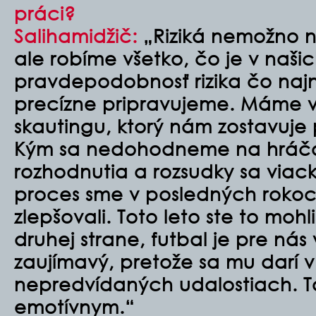
práci?
Salihamidžič:
„Riziká nemožno ni
ale robíme všetko, čo je v našic
pravdepodobnosť rizika čo najni
precízne pripravujeme. Máme v
skautingu, ktorý nám zostavuje
Kým sa nedohodneme na hráčov
rozhodnutia a rozsudky sa viack
proces sme v posledných rokoc
zlepšovali. Toto leto ste to mohl
druhej strane, futbal je pre nás
zaujímavý, pretože sa mu darí 
nepredvídaných udalostiach. To
emotívnym.“