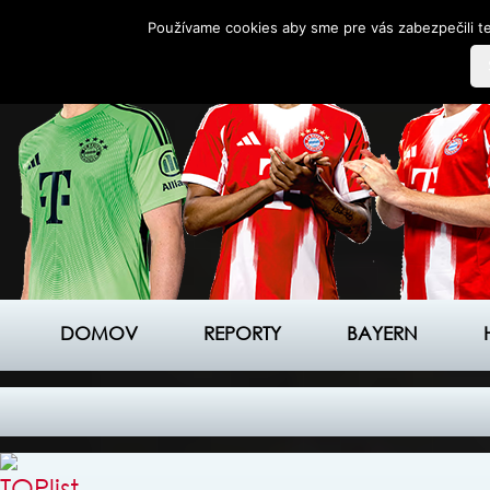
Používame cookies aby sme pre vás zabezpečili te
DOMOV
REPORTY
BAYERN