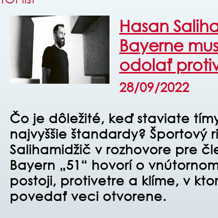
Hasan Saliha
Bayerne mus
odolať proti
28/09/2022
Čo je dôležité, keď staviate tím
najvyššie štandardy? Športový r
Salihamidžič
v rozhovore pre čl
Bayern „51“ hovorí o vnútorno
postoji, protivetre a klíme, v kt
povedať veci otvorene.