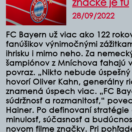
značke je tu
28/09/2022
FC Bayern už viac ako 122 rokov 
fanúšikov výnimočnými zážitka
ihrisku i mimo neho. Za nemec
šampiónov z Mníchova ťahajú v
povraz. „Nikto nebude úspešný
hovorí Oliver Kahn, generálny ri
znamená úspech viac. „FC Ba
súdržnosť a rozmanitosť,“ poved
Hainer. Po definovaní stratégie
minulosť, súčasnosť a budúcnosť
novom filme značky. Pri pohľad