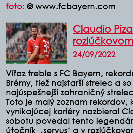
foto:
© www.fcbayern.com
Claudio Pizar
rozlúčkovom
24/09/2022
Víťaz treble s FC Bayern, rekor
Brémy, tiež najstarší strelec a s
najúspešnejší zahraničný strelec 
Toto je malý zoznam rekordov, 
vynikajúcej kariéry nazbieral Cl
sobotu povedal tento legendá
útočník ‚servus‘ a v rozlúčkovo