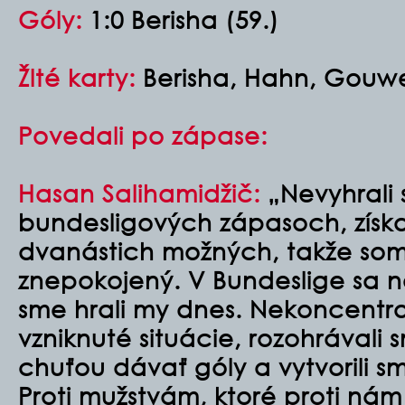
Góly:
1:0 Berisha (59.)
Žlté karty:
Berisha, Hahn, Gouw
Povedali po zápase:
Hasan Salihamidžič:
„Nevyhrali 
bundesligových zápasoch, získal
dvanástich možných, takže som
znepokojený. V Bundeslige sa n
sme hrali my dnes. Nekoncentro
vzniknuté situácie, rozohrávali 
chuťou dávať góly a vytvorili sm
Proti mužstvám, ktoré proti nám