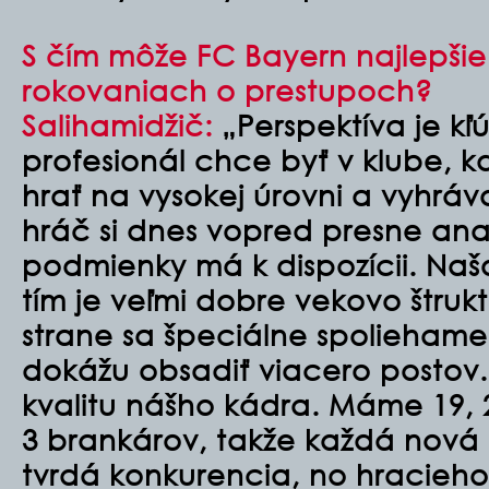
S čím môže FC Bayern najlepšie
rokovaniach o prestupoch?
Salihamidžič:
„Perspektíva je kľ
profesionál chce byť v klube, 
hrať na vysokej úrovni a vyhráva
hráč si dnes vopred presne ana
podmienky má k dispozícii. Naš
tím je veľmi dobre vekovo štruk
strane sa špeciálne spoliehame 
dokážu obsadiť viacero postov.
kvalitu nášho kádra. Máme 19, 2
3 brankárov, takže každá nová po
tvrdá konkurencia, no hracieh