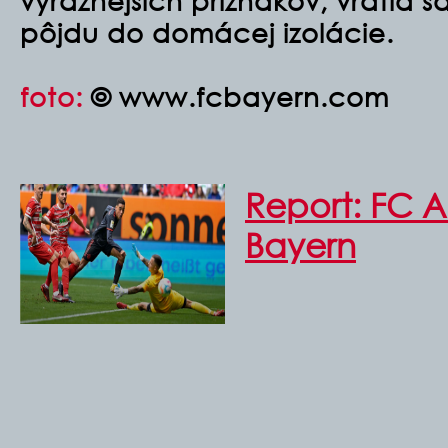
výraznejších príznakov, vrátia 
pôjdu do domácej izolácie.
foto:
© www.fcbayern.com
Report: FC 
Bayern