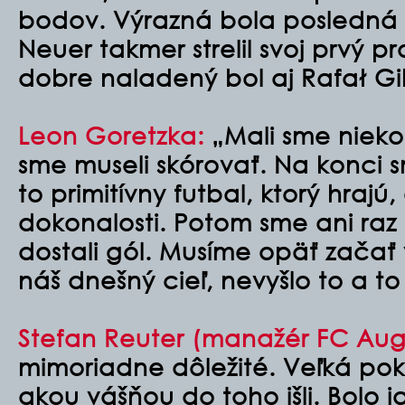
bodov. Výrazná bola posledná 
Neuer takmer strelil svoj prvý p
dobre naladený bol aj Rafał Gi
Leon Goretzka:
„Mali sme niekoľ
sme museli skórovať. Na konci s
to primitívny futbal, ktorý hrajú,
dokonalosti. Potom sme ani raz
dostali gól. Musíme opäť začať 
náš dnešný cieľ, nevyšlo to a to 
Stefan Reuter (manažér FC Aug
mimoriadne dôležité. Veľká po
akou vášňou do toho išli. Bolo j