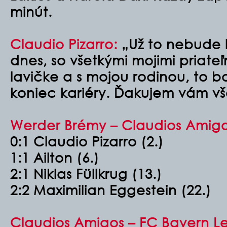
minút.
Claudio Pizarro:
„Už to nebude l
dnes, so všetkými mojimi priateľ
lavičke a s mojou rodinou, to b
koniec kariéry. Ďakujem vám v
Werder Brémy – Claudios Amigo
0:1 Claudio Pizarro (2.)
1:1 Ailton (6.)
2:1 Niklas Füllkrug (13.)
2:2 Maximilian Eggestein (22.)
Claudios Amigos – FC Bayern L