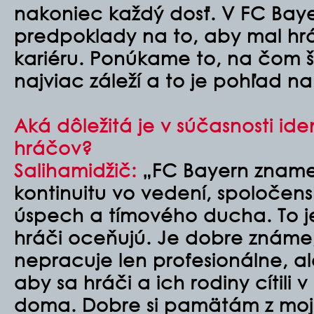
nakoniec každý dosť. V FC Baye
predpoklady na to, aby mal hr
kariéru. Ponúkame to, na čom
najviac záleží a to je pohľad n
Aká dôležitá je v súčasnosti ide
hráčov?
Salihamidžič:
„FC Bayern znamen
kontinuitu vo vedení, spoločen
úspech a tímového ducha. To je
hráči oceňujú. Je dobre známe
nepracuje len profesionálne, al
aby sa hráči a ich rodiny cítili
doma. Dobre si pamätám z moji