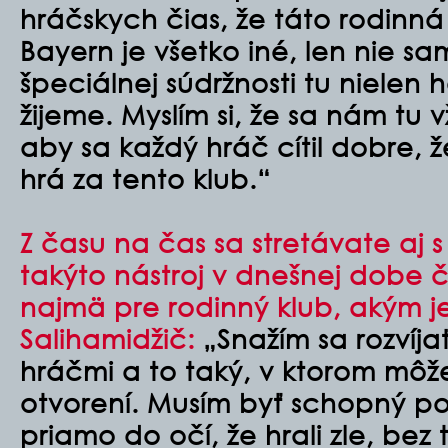
hráčskych čias, že táto rodinn
Bayern je všetko iné, len nie s
špeciálnej súdržnosti tu nielen h
žijeme. Myslím si, že sa nám tu 
aby sa každý hráč cítil dobre, 
hrá za tento klub.“
Z času na čas sa stretávate aj s
takýto nástroj v dnešnej dobe čo
najmä pre rodinný klub, akým j
Salihamidžič:
„Snažím sa rozvíja
hráčmi a to taký, v ktorom môž
otvorení. Musím byť schopný p
priamo do očí, že hrali zle, bez