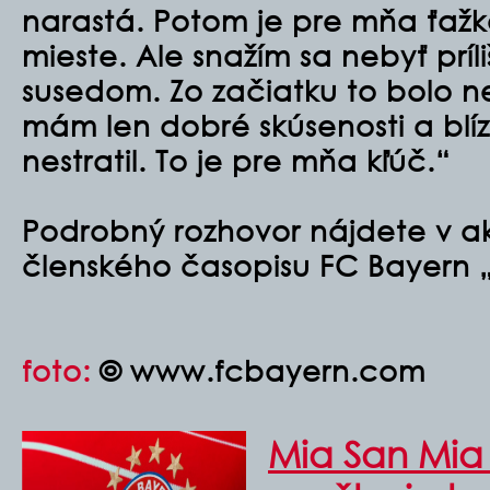
narastá. Potom je pre mňa ťažk
mieste. Ale snažím sa nebyť príli
susedom. Zo začiatku to bolo n
mám len dobré skúsenosti a blíz
nestratil. To je pre mňa kľúč.“
Podrobný rozhovor nájdete v a
členského časopisu FC Bayern „
foto:
© www.fcbayern.com
Mia San Mia 