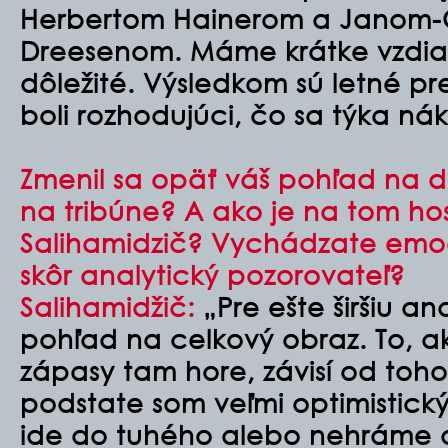
Herbertom Hainerom a Janom-
Dreesenom. Máme krátke vzdiale
dôležité. Výsledkom sú letné pr
boli rozhodujúci, čo sa týka ná
Zmenil sa opäť váš pohľad na d
na tribúne? A ako je na tom hos
Salihamidzič? Vychádzate emo
skôr analytický pozorovateľ?
Salihamidžič:
„Pre ešte širšiu ana
pohľad na celkový obraz. To, 
zápasy tam hore, závisí od toho
podstate som veľmi optimistick
ide do tuhého alebo nehráme 