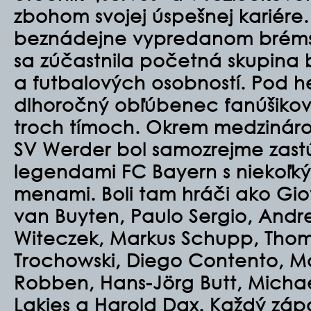
zbohom svojej úspešnej kariére
beznádejne vypredanom bréms
sa zúčastnila početná skupina 
a futbalových osobností. Pod 
dlhoročný obľúbenec fanúšikov 
troch tímoch. Okrem medzinár
SV Werder bol samozrejme zast
legendami FC Bayern s niekoľk
menami. Boli tam hráči ako
Gio
van Buyten, Paulo Sergio, Andre
Witeczek, Markus Schupp, Thoma
Trochowski, Diego Contento, M
Robben, Hans-Jörg Butt, Michae
Lakies a Harold Dax. Každý zápa