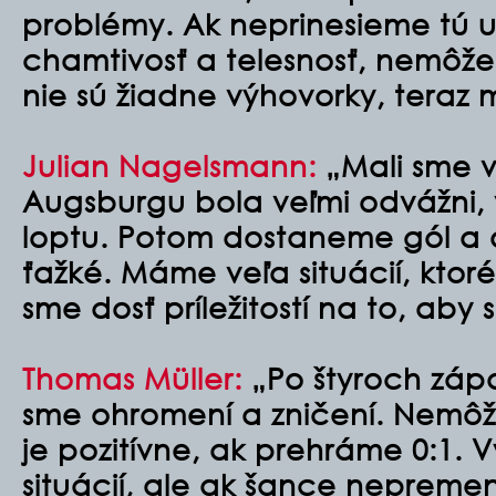
problémy. Ak neprinesieme tú ur
chamtivosť a telesnosť, nemôže
nie sú žiadne výhovorky, teraz 
Julian Nagelsmann:
„Mali sme ve
Augsburgu bola veľmi odvážni, v
loptu. Potom dostaneme gól a o
ťažké. Máme veľa situácií, ktoré
sme dosť príležitostí na to, aby 
Thomas Müller:
„Po štyroch zápa
sme ohromení a zničení. Nemô
je pozitívne, ak prehráme 0:1. Vy
situácií, ale ak šance nepreme