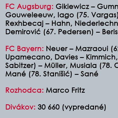
FC Augsburg:
Gikiewicz – Gumn
Gouweleeuw, Iago (75. Vargas)
Rexhbecaj – Hahn, Niederlechne
Demirović (67. Pedersen) – Beri
FC Bayern:
Neuer – Mazraoui (62
Upamecano, Davies – Kimmich, 
Sabitzer) – Müller, Musiala (78
Mané (78. Stanišić) – Sané
Rozhodca:
Marco Fritz
Divákov:
30 660 (vypredané)