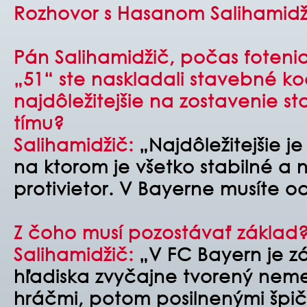
Rozhovor s Hasanom Salihamid
Pán Salihamidžič, počas fotenia 
„51“ ste naskladali stavebné k
najdôležitejšie na zostavenie s
tímu?
Salihamidžič:
„Najdôležitejšie j
na ktorom je všetko stabilné a 
protivietor. V Bayerne musíte od
Z čoho musí pozostávať základ
Salihamidžič:
„V FC Bayern je zá
hľadiska zvyčajne tvorený ne
hráčmi, potom posilnenými špi