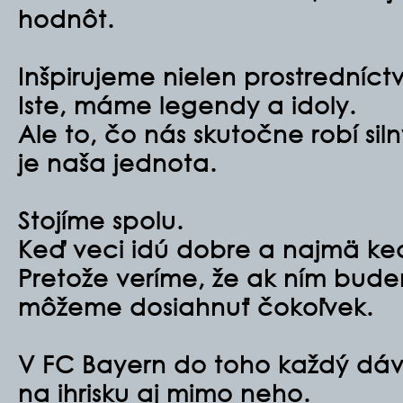
hodnôt.
Inšpirujeme nielen prostredníct
Iste, máme legendy a idoly.
Ale to, čo nás skutočne robí sil
je naša jednota.
Stojíme spolu.
Keď veci idú dobre a najmä ke
Pretože veríme, že ak ním bud
môžeme dosiahnuť čokoľvek.
V FC Bayern do toho každý dáv
na ihrisku aj mimo neho.