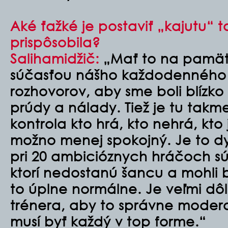
Aké ťažké je postaviť „kajutu“ 
prispôsobila?
Salihamidžič:
„Mať to na pamät
súčasťou nášho každodenného 
rozhovorov, aby sme boli blízko 
prúdy a nálady. Tiež je tu tak
kontrola kto hrá, kto nehrá, kto 
možno menej spokojný. Je to d
pri 20 ambicióznych hráčoch sú 
ktorí nedostanú šancu a mohli b
to úplne normálne. Je veľmi dôl
trénera, aby to správne modero
musí byť každý v top forme.“