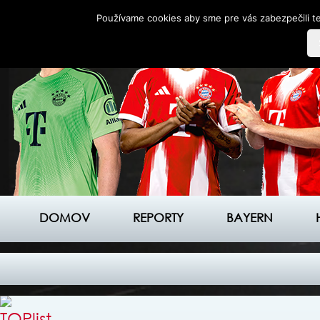
Používame cookies aby sme pre vás zabezpečili te
DOMOV
REPORTY
BAYERN