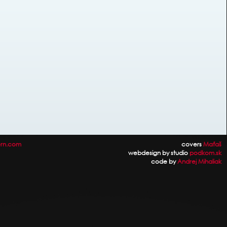
rn.com
covers
Maťaš
webdesign by studio
podkom.sk
code by
Andrej Mihaliak