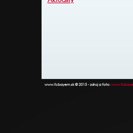
www.fcbayern.sk © 2015 - zdroj a foto:
www.fcbaye