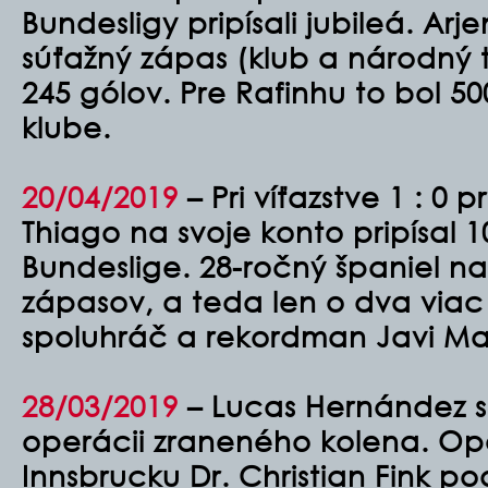
Bundesligy pripísali jubileá. Arj
súťažný zápas (klub a národný 
245 gólov. Pre Rafinhu to bol 5
klube.
20/04/2019
– Pri víťazstve 1 : 0 
Thiago na svoje konto pripísal 10
Bundeslige. 28-ročný španiel na
zápasov, a teda len o dva viac
spoluhráč a rekordman Javi Mar
28/03/2019
– Lucas Hernández s
operácii zraneného kolena. Op
Innsbrucku Dr. Christian Fink 