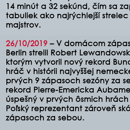
14 minút a 32 sekúnd, čím sa za
tabuliek ako najrýchlejší strelec 
majstrov.
26/10/2019
– V domácom zápase 
Berlin strelil Robert Lewandowsk
ktorým vytvoril nový rekord Bun
hráč v histórii najvyššej nemecke
prvých 9 zápasoch sezóny za se
rekord Pierre-Emericka Aubame
úspešný v prvých ôsmich hrách 
Poľský reprezentant zároveň skó
zápasoch za sebou.