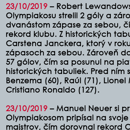
23/10/2019
– Robert Lewandowsk
Olympiakosu strelil 2 góly a zár
dvanástom zápase za sebou, čí
rekord klubu. Z historických tab
Carstena Janckera, ktorý v roku 2
zápasoch za sebou. Zároveň dal
57 gólov, čím sa posunul na pia
historických tabuliek. Pred ním 
Benzema (60), Raúl (71), Lionel 
Cristiano Ronaldo (127).
23/10/2019
– Manuel Neuer si pr
Olympiakosom pripísal na svoje 
majstrov, čím dorovnal rekord 