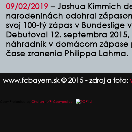
09/02/2019
–
Joshua Kimmich de
narodeninách odohral zápasom 
svoj 100-tý zápas v Bundeslige 
Debutoval 12. septembra 2015, 
náhradník v domácom zápase p
čase zranenia Philippa Lahma.
www.fcbayern.sk © 2015 - zdroj a foto:
Copy Protected by
Chetan
's
WP-Copyprotect
.