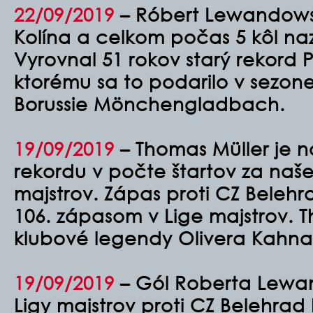
22/09/2019
–
Róbert Lewandowski 
Kolína a celkom počas 5 kôl naz
Vyrovnal 51 rokov starý rekord 
ktorému sa to podarilo v sezon
Borussie Mönchengladbach.
19/09/2019
– Thomas Müller je n
rekordu v počte štartov za naše
majstrov. Zápas proti CZ Belehr
106. zápasom v Lige majstrov. 
klubové legendy Olivera Kahna
19/09/2019
– Gól Roberta Lewa
Ligy majstrov proti CZ Belehrad