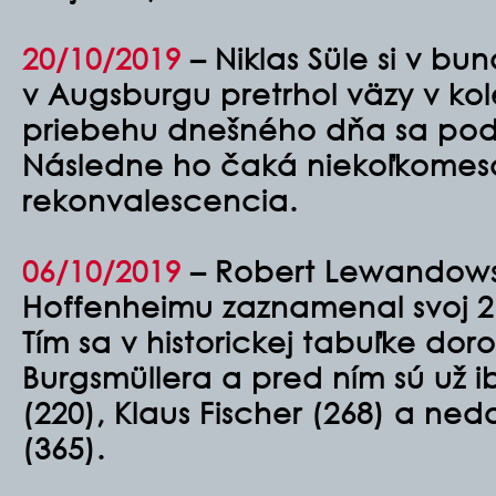
20/10/2019
– Niklas Süle si v bu
v Augsburgu pretrhol väzy v kol
priebehu dnešného dňa sa podr
Následne ho čaká niekoľkome
rekonvalescencia.
06/10/2019
– Robert Lewandowsk
Hoffenheimu zaznamenal svoj 21
Tím sa v historickej tabuľke do
Burgsmüllera a pred ním sú už 
(220), Klaus Fischer (268) a ned
(365).