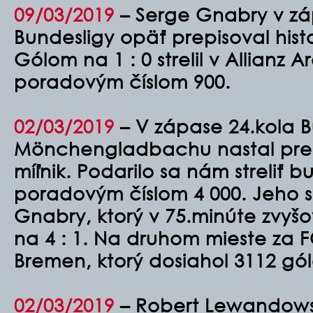
09/03/2019
– Serge Gnabry v zá
Bundesligy opäť prepisoval hist
Gólom na 1 : 0 strelil v Allianz 
poradovým číslom 900.
02/03/2019
–
V zápase 24.kola B
Mönchengladbachu nastal pre F
míľnik. Podarilo sa nám streliť b
poradovým číslom 4 000. Jeho s
Gnabry, ktorý v 75.minúte zvyšov
na 4 : 1. Na druhom mieste za 
Bremen, ktorý dosiahol 3112 gól
02/03/2019
–
Robert Lewandows