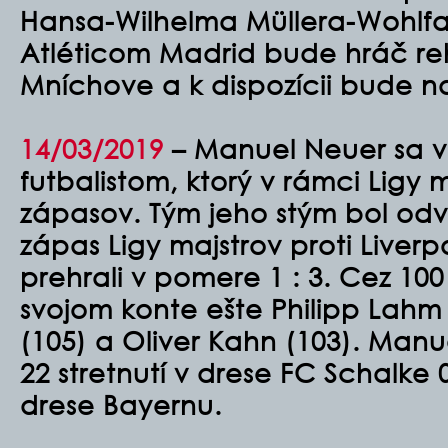
Hansa-Wilhelma Müllera-Wohlfa
Atléticom Madrid bude hráč reh
Mníchove a k dispozícii bude n
14/03/2019
–
Manuel Neuer sa vč
futbalistom, ktorý v rámci Ligy 
zápasov. Tým jeho stým bol od
zápas Ligy majstrov proti Liverp
prehrali v pomere 1 : 3. Cez 1
svojom konte ešte Philipp Lahm 
(105) a Oliver Kahn (103). Man
22 stretnutí v drese FC Schalke 
drese Bayernu.