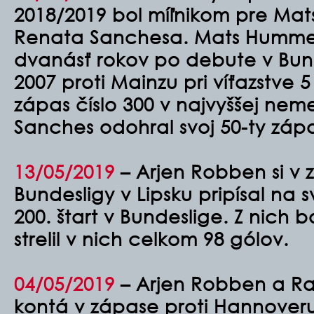
2018/2019 bol míľnikom pre Ma
Renata Sanchesa. Mats Hummel
dvanásť rokov po debute v Bun
2007 proti Mainzu pri víťazstve 5
zápas číslo 300 v najvyššej nem
Sanches odohral svoj 50-ty záp
13/05/2019
– Arjen Robben si v 
Bundesligy v Lipsku pripísal na s
200. štart v Bundeslige. Z nich 
strelil v nich celkom 98 gólov.
04/05/2019
– Arjen Robben a Raf
kontá v zápase proti Hannoveru