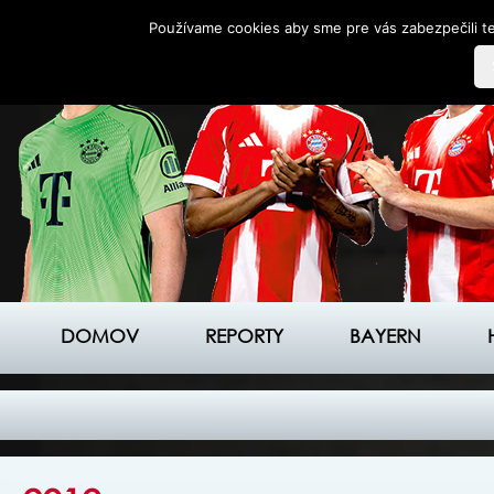
Používame cookies aby sme pre vás zabezpečili te
DOMOV
REPORTY
BAYERN