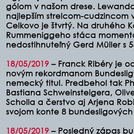
gólom v našom drese. Lewando
najlepším strelcom-cudzincom v
Celkovo je štvrtý. Na druhého K
Rummeniggeho stáca momentáln
nedostihnuteľný Gerd Müller s 5
18/05/2019
– Franck Ribéry je 
novým rekordmanom Bundesligy. 
nemecký titul. Predbehol tak P
Bastiana Schweinsteigera, Oli
Scholla a čerstvo aj Arjena Rob
svojom konte 8 bundesligových t
18/05/2019
– Posledný zápas bu