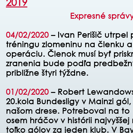
2019
Expresné správy
04/02/2020
– Ivan Perišič utrpe
tréningu zlomeninu na členku a
operáciu. Členok musí byť prisk
zranenia bude podľa predbežn
približne štyri týždne.
01/02/2020
– Robert Lewandowski
20.kola Bundesligy v Mainzi gól,
našom drese. Potreboval na to 
osem hráčov v histórii najvyššej 
toľko gólov za jeden klub. V Ba