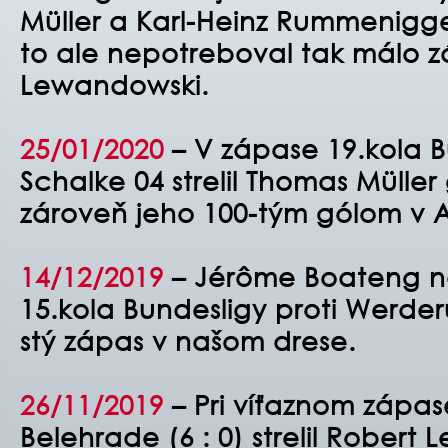
Müller a Karl-Heinz Rummenigge
to ale nepotreboval tak málo 
Lewandowski.
25/01/2020
– V zápase 19.kola B
Schalke 04 strelil Thomas Müller 
zároveň jeho 100-tým gólom v A
14/12/2019
– Jérôme Boateng na
15.kola Bundesligy proti Werder
stý zápas v našom drese.
26/11/2019
– Pri víťaznom zápas
Belehrade (6 : 0) strelil Robert