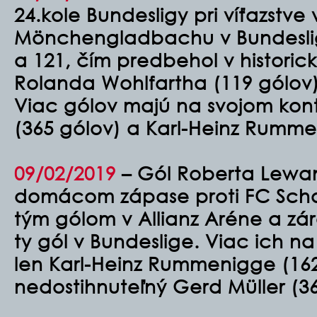
24.kole Bundesligy pri víťazstve 
Mönchengladbachu v Bundeslige
a 121, čím predbehol v histori
Rolanda Wohlfartha (119 gólov)
Viac gólov majú na svojom kont
(365 gólov) a Karl-Heinz Rumme
09/02/2019
–
Gól Roberta Lewan
domácom zápase proti FC Schal
tým gólom v Allianz Aréne a zár
ty gól v Bundeslige. Viac ich n
len Karl-Heinz Rummenigge (16
nedostihnuteľný Gerd Müller (36