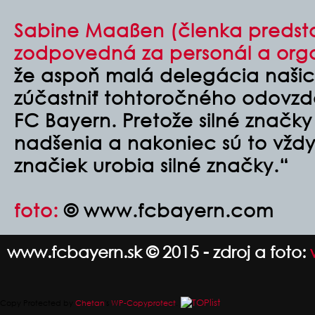
Sabine Maaßen (členka predst
zodpovedná za personál a orga
že aspoň malá delegácia našich
zúčastniť tohtoročného odovzd
FC Bayern. Pretože silné značky 
nadšenia a nakoniec sú to vždy ľ
značiek urobia silné značky.“
foto:
© www.fcbayern.com
www.fcbayern.sk © 2015 - zdroj a foto:
Copy Protected by
Chetan
's
WP-Copyprotect
.