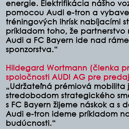
energie. Elektrifikácia nášho v
pomocou Audi e-tron a vybave
tréningových ihrísk nabíjacími 
príkladom toho, že partnerstvo
Audi a FC Bayern ide nad rám
sponzorstva.“
Hildegard Wortmann (členka p
spoločnosti AUDI AG pre predaj
„Udržateľná prémiová mobilita 
stredobodom strategického sme
s FC Bayern žijeme náskok a s d
Audi e-tron ideme príkladom na
budúcnosti.“