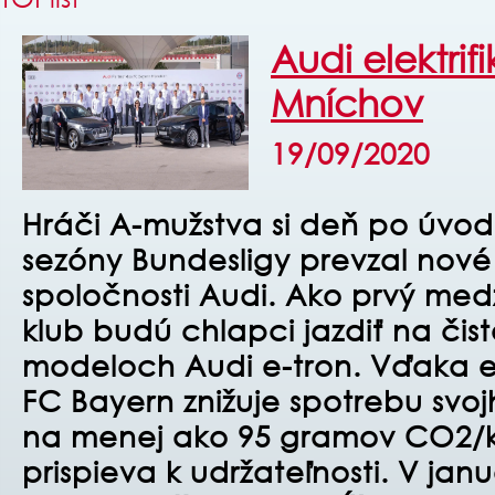
Audi elektrif
Mníchov
19/09/2020
Hráči A-mužstva si deň po úvo
sezóny Bundesligy prevzal nové
spoločnosti Audi. Ako prvý med
klub budú chlapci jazdiť na čist
modeloch Audi e-tron. Vďaka e
FC Bayern znižuje spotrebu svo
na menej ako 95 gramov CO2/
prispieva k udržateľnosti. V jan