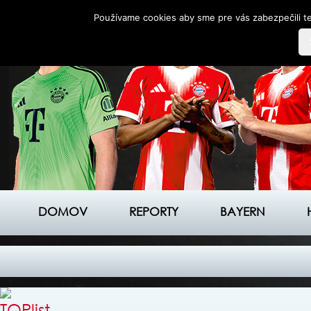
Používame cookies aby sme pre vás zabezpečili te
DOMOV
REPORTY
BAYERN