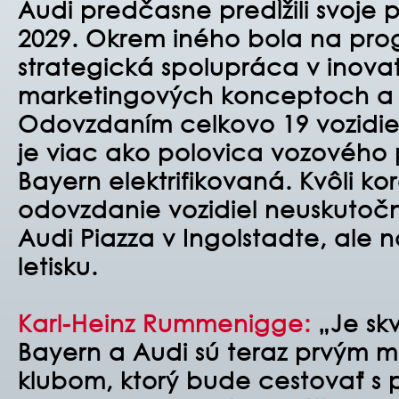
Audi predčasne predĺžili svoje 
2029. Okrem iného bola na pr
strategická spolupráca v inova
marketingových konceptoch a el
Odovzdaním celkovo 19 vozidie
je viac ako polovica vozového
Bayern elektrifikovaná. Kvôli ko
odovzdanie vozidiel neuskutočn
Audi Piazza v Ingolstadte, ale
letisku.
Karl-Heinz Rummenigge:
„Je skv
Bayern a Audi sú teraz prvým
klubom, ktorý bude cestovať s 