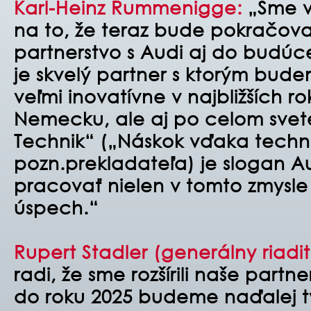
Karl-Heinz Rummenigge:
„Sme ve
na to, že teraz bude pokračov
partnerstvo s Audi aj do budúc
je skvelý partner s ktorým bud
veľmi inovatívne v najbližších ro
Nemecku, ale aj po celom svet
Technik“ („Náskok vďaka techn
pozn.prekladateľa) je slogan 
pracovať nielen v tomto zmysle
úspech.“
Rupert Stadler (generálny riadi
radi, že sme rozšírili naše partn
do roku 2025 budeme naďalej tvo