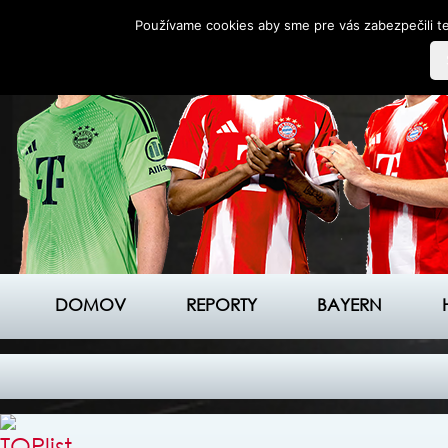
Používame cookies aby sme pre vás zabezpečili te
DOMOV
REPORTY
BAYERN