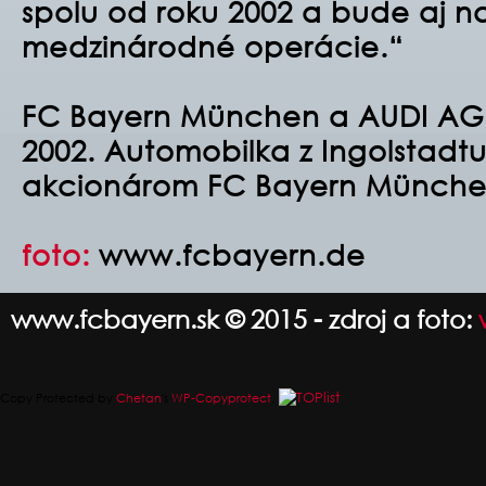
spolu od roku 2002 a bude aj na
medzinárodné operácie.“
FC Bayern München a AUDI AG 
2002. Automobilka z Ingolstadtu,
akcionárom FC Bayern Münche
foto:
www.fcbayern.de
www.fcbayern.sk © 2015 - zdroj a foto:
Copy Protected by
Chetan
's
WP-Copyprotect
.