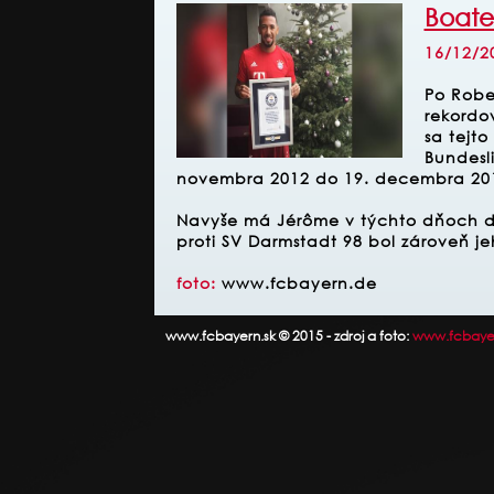
Boate
16/12/2
Po Robe
rekordo
sa tejt
Bundesl
novembra 2012 do 19. decembra 20
Navyše má Jérôme v týchto dňoch ďa
proti SV Darmstadt 98 bol zároveň j
foto:
www.fcbayern.de
www.fcbayern.sk © 2015 - zdroj a foto:
www.fcbaye