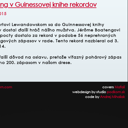
ng v Guinessovej knihe rekordov
015
rtovi Lewandowskom sa do Guinnessovej knihy
v dostal ďalší hráč nášho mužstva. Jérôme Boatengovi
o pocty dostalo za rekord v podobe 56 neprehraných
igových zápasov v rade. Tento rekord nazbieral od 3.
14.
lší dôvod na oslavu, pretože víťazný pohárový zápas
eho 200. zápasom v našom drese.
rn.com
covers
Maťaš
webdesign by studio
podkom.sk
code by
Andrej Mihaliak