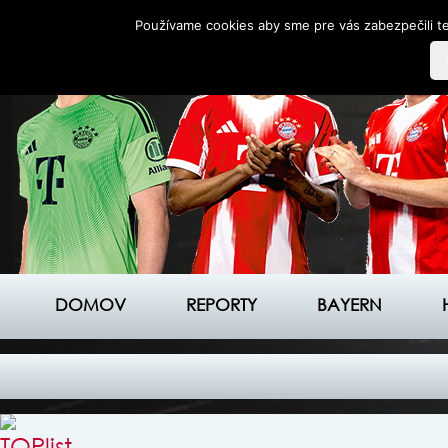
Používame cookies aby sme pre vás zabezpečili te
DOMOV
REPORTY
BAYERN