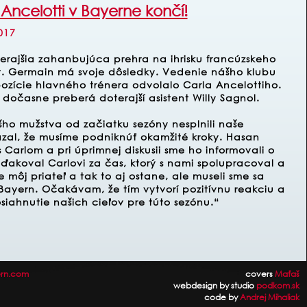
Ancelotti v Bayerne končí!
017
erajšia zahanbujúca prehra na ihrisku francúzskeho
St. Germain má svoje dôsledky. Vedenie nášho klubu
pozície hlavného trénera odvolalo Carla Ancelottiho.
 dočasne preberá doterajší asistent Willy Sagnol.
o mužstva od začiatku sezóny nesplnili naše
ázal, že musíme podniknúť okamžité kroky. Hasan
s Carlom a pri úprimnej diskusii sme ho informovali o
akoval Carlovi za čas, ktorý s nami spolupracoval a
je môj priateľ a tak to aj ostane, ale museli sme sa
Bayern. Očakávam, že tím vytvorí pozitívnu reakciu a
iahnutie našich cieľov pre túto sezónu.“
rn.com
covers
Maťaš
webdesign by studio
podkom.sk
code by
Andrej Mihaliak