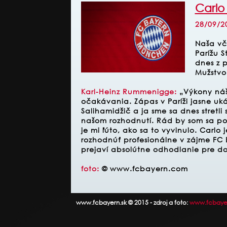
Carlo 
28/09/2
Naša vč
Parížu 
dnes z 
Mužstvo
Karl-Heinz Rummenigge:
„Výkony nášh
očakávania. Zápas v Paríži jasne uk
Salihamidžič a ja sme sa dnes stretli 
našom rozhodnutí. Rád by som sa poď
je mi ľúto, ako sa to vyvinulo. Carlo 
rozhodnúť profesionálne v zájme FC 
prejaví absolútne odhodlanie pre dos
foto:
© www.fcbayern.com
www.fcbayern.sk © 2015 - zdroj a foto:
www.fcbaye