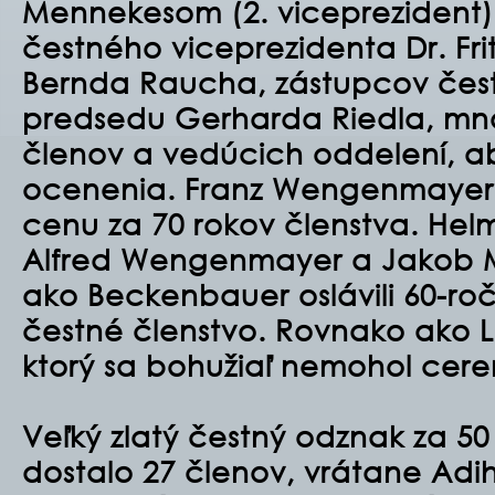
Mennekesom (2. viceprezident) s
čestného viceprezidenta Dr. Fri
Bernda Raucha, zástupcov čest
predsedu Gerharda Riedla, mn
členov a vedúcich oddelení, aby
ocenenia. Franz Wengenmayer a
cenu za 70 rokov členstva. Helm
Alfred Wengenmayer a Jakob 
ako Beckenbauer oslávili 60-ročn
čestné členstvo. Rovnako ako Lu
ktorý sa bohužiaľ nemohol cere
Veľký zlatý čestný odznak za 50
dostalo 27 členov, vrátane Ad