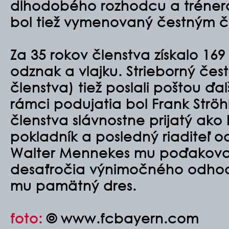
dlhodobého rozhodcu a trénera
bol tiež vymenovaný čestným 
Za 35 rokov členstva získalo 169 
odznak a vlajku. Strieborný čes
členstva) tiež poslali poštou ďa
rámci podujatia bol Frank Str
členstva slávnostne prijatý ako 
pokladník a posledný riaditeľ 
Walter Mennekes mu poďakoval
desaťročia výnimočného odhod
mu pamätný dres.
foto:
© www.fcbayern.com