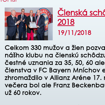
Členská sch
2018
19/11/2018
Celkom 330 mužov a žien pozva
nášho klubu na členskú schôdzu
čestné uznania za 35, 50, 60 a
členstva v FC Bayern Mníchov e.
zhromaždilo v Allianz Aréne 17
večera bol ale Franz Beckenbau
už 60 rokov.