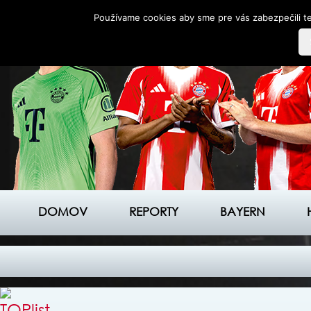
Používame cookies aby sme pre vás zabezpečili te
DOMOV
REPORTY
BAYERN