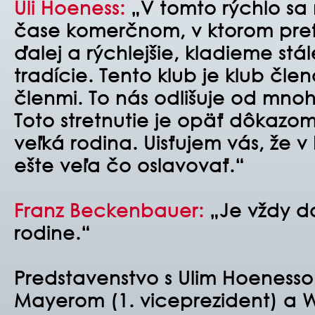
Uli Hoeness:
„V tomto rýchlo sa
čase komerčnom, v ktorom prefe
ďalej a rýchlejšie, kladieme stá
tradície. Tento klub je klub čl
členmi. To nás odlišuje od mno
Toto stretnutie je opäť dôkazom
veľká rodina. Uisťujem vás, že 
ešte veľa čo oslavovať.“
Franz Beckenbauer:
„Je vždy do
rodine.“
Predstavenstvo s Ulim Hoenesso
Mayerom (1. viceprezident) a 