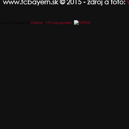
www.fcbayern.sk © 2015 - zdroj a foto:
Copy Protected by
Chetan
's
WP-Copyprotect
.