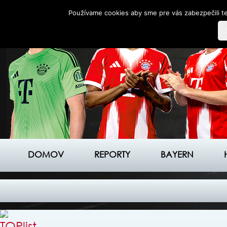
Používame cookies aby sme pre vás zabezpečili te
DOMOV
REPORTY
BAYERN