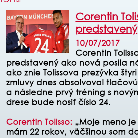
Corentin Toli
predstavený
10/07/2017
Corentin Toliss
predstavený ako nová posila n
ako znie Tolissova prezývka šty
zmluvy dnes absolvoval tlačovú
a následne prvý tréning s nový
drese bude nosiť číslo 24.
Corentin Tolisso:
„Moje meno je C
mám 22 rokov, väčšinou som d