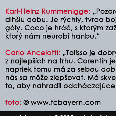
Karl-Heinz Rummenigge:
„Pozor
dlhšiu dobu. Je rýchly, tvrdo bo
góly. Coco je hráč, s ktorým za
ktorý nám neurobí hanbu.“
Carlo Ancelotti:
„Tolisso je dobr
z najlepších na trhu. Corentin j
napriek tomu má za sebou dobr
nás sa môže zlepšovať. Má skv
to, aby nahradil odchádzajúce
foto:
© www.fcbayern.com