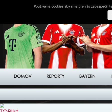
Používame cookies aby sme pre vás zabezpečili te
DOMOV
REPORTY
BAYERN