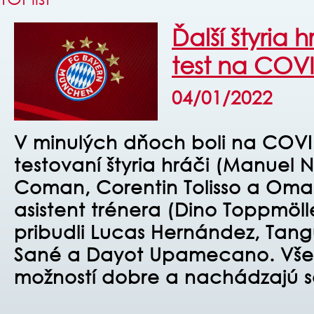
Ďalší štyria 
test na COV
04/01/2022
V minulých dňoch boli na COVI
testovaní štyria hráči (Manuel N
Coman, Corentin Tolisso a Omar
asistent trénera (Dino Toppmöll
pribudli Lucas Hernández, Tang
Sané a Dayot Upamecano. Všet
možností dobre a nachádzajú sa