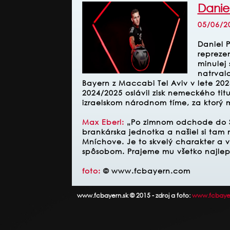
Danie
05/06/2
Daniel 
reprezen
minulej
natrvalo
Bayern z Maccabi Tel Aviv v lete 20
2024/2025 oslávil zisk nemeckého ti
izraelskom národnom tíme, za ktorý m
Max Eberl
:
„Po zimnom odchode
do 
brankárska jednotka a našiel si ta
Mníchove. Je to skvelý charakter a 
spôsobom. Prajeme mu všetko najlep
foto:
© www.fcbayern.com
www.fcbayern.sk © 2015 - zdroj a foto:
www.fcbaye