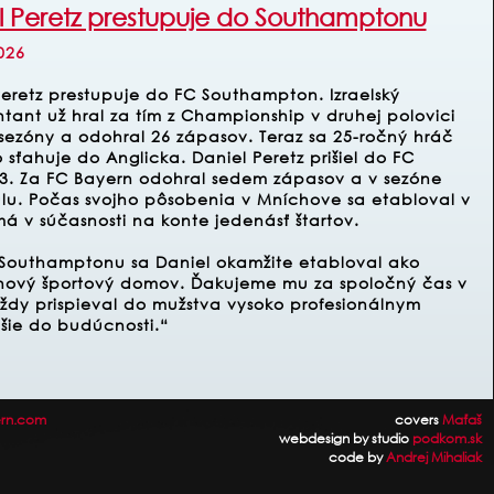
l Peretz prestupuje do Southamptonu
026
Peretz prestupuje do FC Southampton. Izraelský
tant už hral za tím z Championship v druhej polovici
 sezóny a odohral 26 zápasov. Teraz sa 25-ročný hráč
 sťahuje do Anglicka. Daniel Peretz prišiel do FC
23. Za FC Bayern odohral sedem zápasov a v sezóne
tulu. Počas svojho pôsobenia v Mníchove sa etabloval v
á v súčasnosti na konte jedenásť štartov.
Southamptonu sa Daniel okamžite etabloval ako
m nový športový domov. Ďakujeme mu za spoločný čas v
vždy prispieval do mužstva vysoko profesionálnym
šie do budúcnosti.“
rn.com
covers
Maťaš
webdesign by studio
podkom.sk
code by
Andrej Mihaliak