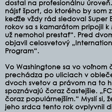
dostal na profesionálnu úroveň
nájsť šport, do ktorého by som 
keďže vždy rád sledoval Super 
rokov sa s kamarátom pripojil 
už nemohol prestať“. Pred dvo
objavil celosvetový „Internati
Program“.
Vo Washingtone sa vo voľnom 
prechádza po uliciach v obleče
dvoch svetov a právom na to hr
spoznávajú čoraz častejšie. „F
čoraz populárnejším.“ Myslí si, ž
jeho srdca tento rok ovplyvnil d