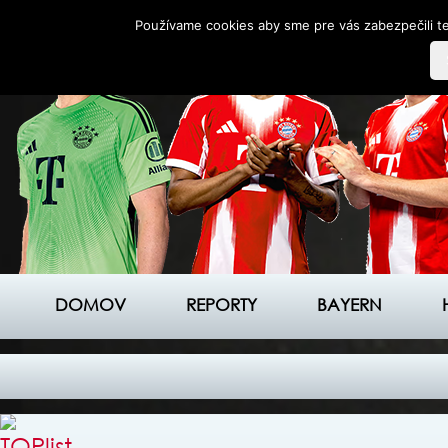
Používame cookies aby sme pre vás zabezpečili te
DOMOV
REPORTY
BAYERN