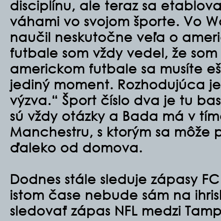
disciplínu, ale teraz sa etablov
váhami vo svojom športe. Vo Wa
naučil neskutočne veľa o amer
futbale som vždy vedel, že som
americkom futbale sa musíte ešt
jediný moment. Rozhodujúca je 
výzva.“ Šport číslo dva je tu ba
sú vždy otázky a Bada má v tím
Manchestru, s ktorým sa môže p
ďaleko od domova.
Dodnes stále sleduje zápasy FC
istom čase nebude sám na ihri
sledovať zápas NFL medzi Tam