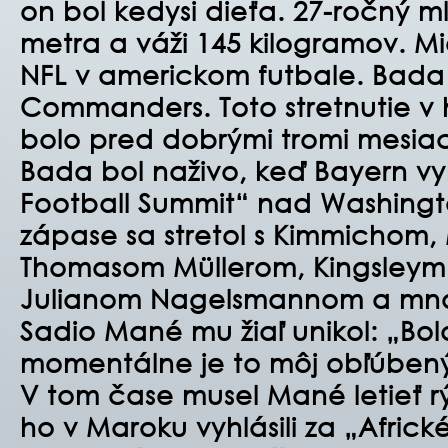
on bol kedysi dieťa. 27-ročný ml
metra a váži 145 kilogramov. Mi
NFL v americkom futbale. Bada
Commanders. Toto stretnutie v
bolo pred dobrými tromi mesia
Bada bol naživo, keď Bayern vy
Football Summit“ nad Washing
zápase sa stretol s Kimmicho
Thomasom Müllerom, Kingsley
Julianom Nagelsmannom a mnoh
Sadio Mané mu žiaľ unikol: „Bol
momentálne je to môj obľúbený
V tom čase musel Mané letieť r
ho v Maroku vyhlásili za „Africk