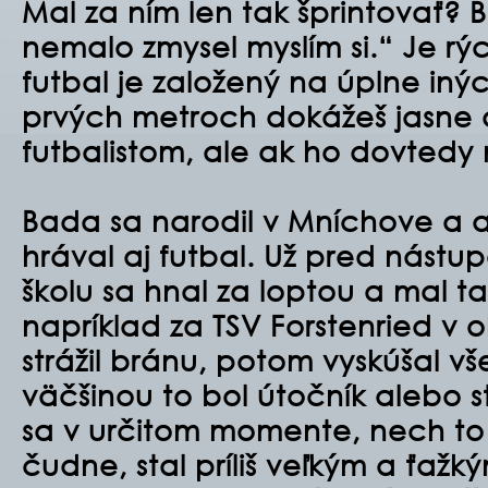
Mal za ním len tak šprintovať? 
nemalo zmysel myslím si.“ Je rý
futbal je založený na úplne inýc
prvých metroch dokážeš jasne d
futbalistom, ale ak ho dovtedy n
Bada sa narodil v Mníchove a 
hrával aj futbal. Už pred nást
školu sa hnal za loptou a mal ta
napríklad za TSV Forstenried v o
strážil bránu, potom vyskúšal vš
väčšinou to bol útočník alebo 
sa v určitom momente, nech to
čudne, stal príliš veľkým a ťažk