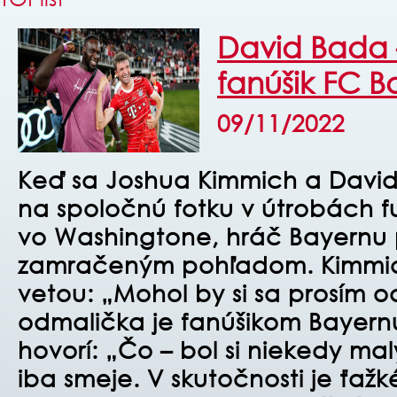
David Bada 
fanúšik FC B
09/11/2022
Keď sa Joshua Kimmich a Davi
na spoločnú fotku v útrobách 
vo Washingtone, hráč Bayernu 
zamračeným pohľadom. Kimmich
vetou: „Mohol by si sa prosím o
odmalička je fanúšikom Bayernu
hovorí: „Čo – bol si niekedy ma
iba smeje. V skutočnosti je ťažké