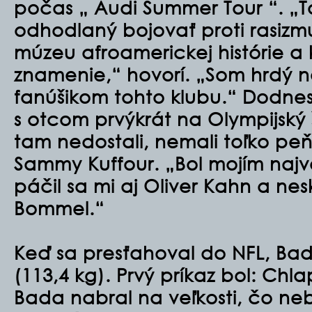
počas „ Audi Summer Tour “. „T
odhodlaný bojovať proti rasiz
múzeu afroamerickej histórie a k
znamenie,“ hovorí. „Som hrdý n
fanúšikom tohto klubu.“ Dodnes 
s otcom prvýkrát na Olympijský 
tam nedostali, nemali toľko peň
Sammy Kuffour. „Bol mojím najv
páčil sa mi aj Oliver Kahn a ne
Bommel.“
Keď sa presťahoval do NFL, Bada 
(113,4 kg). Prvý príkaz bol: Chla
Bada nabral na veľkosti, čo ne