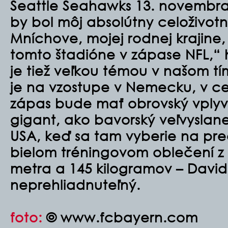
Seattle Seahawks 13. novembra 
by bol môj absolútny celoživot
Mníchove, mojej rodnej krajine,
tomto štadióne v zápase NFL,“ 
je tiež veľkou témou v našom tí
je na vzostupe v Nemecku, v ce
zápas bude mať obrovský vplyv
gigant, ako bavorský veľvysla
USA, keď sa tam vyberie na pr
bielom tréningovom oblečení z
metra a 145 kilogramov – David
neprehliadnuteľný.
foto:
© www.fcbayern.com