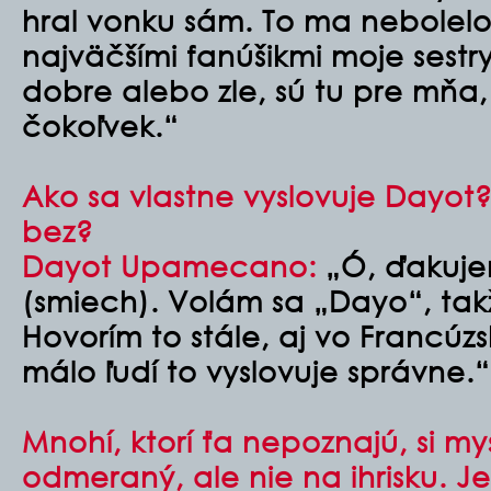
hral vonku sám. To ma nebolelo
najväčšími fanúšikmi moje sestry
dobre alebo zle, sú tu pre mňa
čokoľvek.“
Ako sa vlastne vyslovuje Dayot?
bez?
Dayot Upamecano:
„Ó, ďakuje
(smiech). Volám sa „Dayo“, takž
Hovorím to stále, aj vo Francúzs
málo ľudí to vyslovuje správne.“
Mnohí, ktorí ťa nepoznajú, si mys
odmeraný, ale nie na ihrisku. Je