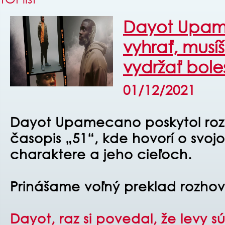
Dayot Upam
vyhrať, musí
vydržať bole
01/12/2021
Dayot Upamecano poskytol roz
časopis „51“, kde hovorí o svoj
charaktere a jeho cieľoch.
Prinášame voľný preklad rozhov
Dayot, raz si povedal, že levy 