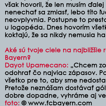
však hovoril, že len musím ďalej
nenechať sa zmiasť, lebo títo ľu
neovplyvnia. Postupne to presta
u logopéda. Dnes hovorím všet
koktajú, že sa nikdy nemusia ha
Aké sú tvoje ciele na najbližšie
Bayern?
Dayot Upamecano:
„Chcem zos
odohrať čo najviac zápasov. P
všetko pre to, aby sme nedostal
Pretože neznášam dostávať góly
dobre dopadne, vyhráme aj veľa
foto:
© www.fcbayern.com