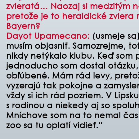
zvieratá… Naozaj si medzitým n
pretože je to heraldické zviera
Bayern?
Dayot Upamecano:
(usmeje sa)
musím objasniť. Samozrejme, to
nikdy netýkalo klubu. Keď som p
jednoducho som dostal otázku, 
obľúbené. Mám rád levy, preto
vyzerajú tak pokojne a zamysle
vždy si ich rád pozriem. V Lipsk
s rodinou a niekedy aj so spoluh
Mníchove som na to nemal čas.
zoo sa tu oplatí vidieť.“