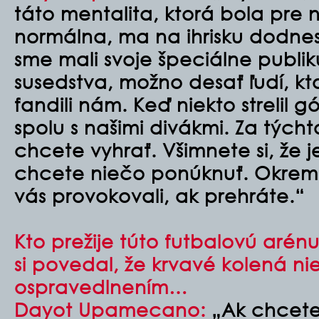
táto mentalita, ktorá bola pre 
normálna, ma na ihrisku dodnes
sme mali svoje špeciálne publik
susedstva, možno desať ľudí, kto
fandili nám. Keď niekto strelil 
spolu s našimi divákmi. Za tých
chcete vyhrať. Všimnete si, že j
chcete niečo ponúknuť. Okrem
vás provokovali, ak prehráte.“
Kto prežije túto futbalovú arénu
si povedal, že krvavé kolená nie
ospravedlnením…
Dayot Upamecano:
„Ak chcete 