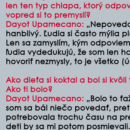
len ten typ chlapa, ktorý odp
vopred si to premyslí?
Dayot Upamecano:
„Nepovedal
hanblivý. Ľudia si často mýlia 
Len sa zamyslím, kým odpoviem 
ľudia vydedukujú, že som len 
hovoriť nezmysly, to je všetko (
Ako dieťa si koktal a bol si kv
Ako ti bolo?
Dayot Upamecano:
„Bolo to ťa
som sa bál niečo povedať, pre
potrebovala trochu času na pr
deti by sa mi potom posmievali. 