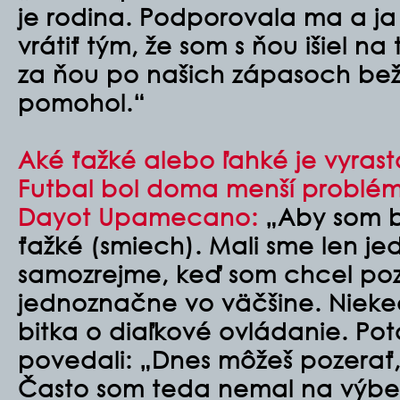
je rodina. Podporovala ma a ja s
vrátiť tým, že som s ňou išiel na
za ňou po našich zápasoch beža
pomohol.“
Aké ťažké alebo ľahké je vyrasta
Futbal bol doma menší problém
Dayot Upamecano:
„Aby som b
ťažké (smiech). Mali sme len jed
samozrejme, keď som chcel poze
jednoznačne vo väčšine. Nieke
bitka o diaľkové ovládanie. Po
povedali: „Dnes môžeš pozerať, 
Často som teda nemal na výber