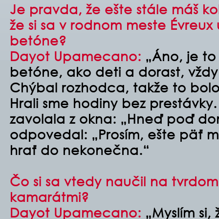
Je pravda, že ešte stále máš ko
že si sa v rodnom meste Évreux u
betóne?
Dayot Upamecano:
„Áno, je to
betóne, ako deti a dorast, vždy 
Chýbal rozhodca, takže to bolo 
Hrali sme hodiny bez prestávky
zavolala z okna: „Hneď poď do
odpovedal: „Prosím, ešte päť m
hrať do nekonečna.“
Čo si sa vtedy naučil na tvrdo
kamarátmi?
Dayot Upamecano:
„Myslím si, 