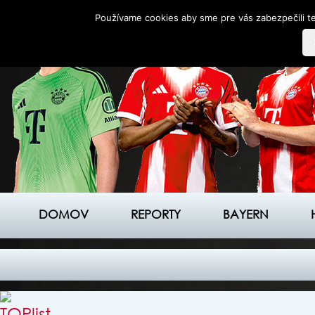
Používame cookies aby sme pre vás zabezpečili te
DOMOV
REPORTY
BAYERN