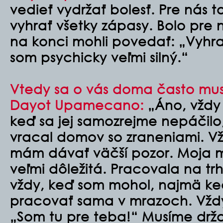
vedieť vydržať bolesť. Pre nás t
vyhrať všetky zápasy. Bolo pre 
na konci mohli povedať: „Vyhr
som psychicky veľmi silný.“
Vtedy sa o vás doma často mu
Dayot Upamecano:
„Áno, vždy 
keď sa jej samozrejme nepáčilo,
vracal domov so zraneniami. Vžd
mám dávať väčší pozor. Moja 
veľmi dôležitá. Pracovala na tr
vždy, keď som mohol, najmä k
pracovať sama v mrazoch. Vždy 
„Som tu pre teba!“ Musíme drža