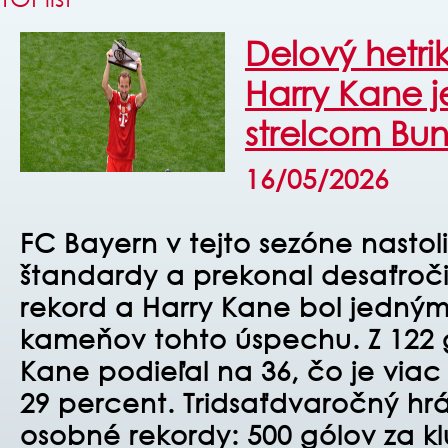
Delový hetrik
Harry Kane j
strelcom Bun
16/05/2026
FC Bayern v tejto sezóne nastol
štandardy a prekonal desaťročia
rekord a Harry Kane
bol jedným
kameňov tohto úspechu. Z 122 
Kane podieľal na 36, čo je
viac
29
percent.
Tridsaťdvaročný hrá
osobné rekordy: 500 gólov za k