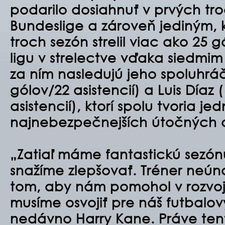
podarilo dosiahnuť v prvých tr
Bundeslige a zároveň jediným, k
troch sezón strelil viac ako 25 
ligu v strelectve vďaka siedmim
za ním nasledujú jeho spoluhráč
gólov/22 asistencií) a Luis Díaz 
asistencií),
ktorí spolu tvoria jed
najnebezpečnejších útočných d
„Zatiaľ máme fantastickú sezón
snažíme zlepšovať. Tréner neú
tom, aby nám pomohol v rozvoji 
musíme osvojiť pre náš futbalov
nedávno Harry Kane. Práve tent