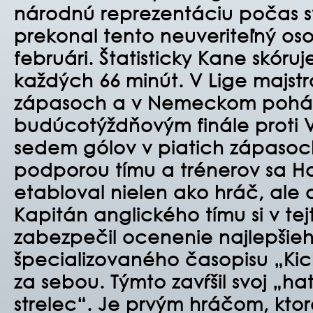
národnú reprezentáciu počas svo
prekonal tento neuveriteľný oso
februári. Štatisticky Kane skóru
každých 66 minút. V Lige majstrov
zápasoch a v Nemeckom pohár
budúcotýždňovým finále proti VfB
sedem gólov v piatich zápaso
podporou tímu a trénerov sa H
etabloval nielen ako hráč, ale 
Kapitán anglického tímu si v te
zabezpečil ocenenie najlepšieh
špecializovaného časopisu „Kicke
za sebou. Týmto zavŕšil svoj „hat
strelec“. Je prvým hráčom, kto