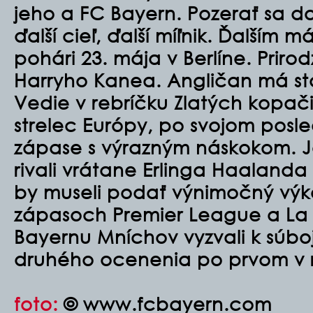
jeho a FC Bayern. Pozerať sa do
ďalší cieľ, ďalší míľnik. Ďalším m
pohári 23. mája v Berlíne. Prirod
Harryho Kanea.
Angličan má stá
Vedie v rebríčku Zlatých kopači
strelec Európy, po svojom pos
zápase s výrazným náskokom. 
rivali vrátane Erlinga Haalan
by museli podať výnimočný výk
zápasoch Premier League a La 
Bayernu Mníchov vyzvali k súboj
druhého ocenenia po prvom v r
foto:
© www.fcbayern.com