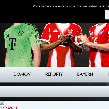
Používame cookies aby sme pre vás zabezpečili te
DOMOV
REPORTY
BAYERN