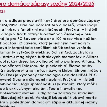
pre domáce zápasy sezóny 2024/2025
024
rn a adidas predstavili nový dres pre domáce zápasy
2024/2025. Dres má odrážať tep a vášeň, ktorá spája
a ihrisku s fanúšikmi na tribúnach. Prvýkrát v histórii
 dizajn v troch rôznych odtieňoch červenej – pre
ná je pre FC Bayern viac ako 100 rokov viac než len
iež poctou FC Bayern, ktorý je jediným nemeckým
 Nová interpretácia fanúšikmi obľúbeného vzhľadu
iamanty vytvárajú elektrizujúci vzhľad, zachytáva
vnu drámu magických futbalových momentov v Allianz
obí rukáv dresu logo dlhoročného partnera Allianz. Na
 spoločnosti Telekom. Na pleciach sú čierne pruhy
tá nápisom Mia san mia, názvom klubu, číslom hráča s
. Dres je vyrobený technológiou adidas HEAT.RDY.
ervené štucne s čiernami nápismi.
Prvýkrát v histórii
kombináciou loga spoločnosti s QR kódom, ktorý môžu
stup k exkluzívnym akciám. Touto inovatívnou
ntenzívniť výmenu s digitálne zdatnými, mladšími
šikovskej základni. Vonkajší krk zdobí klubové motto
iéru v poslednom domácom zápase aktuálnej sezóny
Wolfsburg.