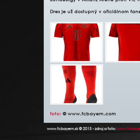
Dres je už dostupný v oficiálnom fa
foto:
© www.fcbayern.com
www.fcbayern.sk © 2015 - zdroj a foto:
www.fcbaye