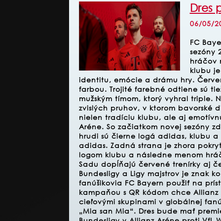
Dres 
06/05/2
FC Baye
sezóny 
hráčov n
klubu je
identitu, emócie a drámu hry. Červe
farbou. Trojité farebné odtiene sú t
mužským tímom, ktorý vyhral triple.
zvislých pruhov, v ktorom bavorské d
nielen tradíciu klubu, ale aj emotí
Aréne.
So začiatkom novej sezóny zd
hrudi sú čierne logá adidas, klubu a
adidas. Zadná strana je zhora pokry
logom klubu a následne menom hráča
Sadu dopĺňajú červené trenírky aj č
Bundesligy a Ligy majstrov je znak 
fanúšikovia FC Bayern použiť na prí
kampaňou s QR kódom chce Allianz zi
cieľovými skupinami v globálnej fanú
„Mia san Mia“. Dres bude mať prem
Bundesligy v Allianz Aréne proti VfL 