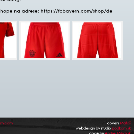
nshope na adrese:
https://fcbayern.com/shop/de
rn.com
covers
Maťaš
webdesign by studio
podkom.sk
code by
Andrej Mihaliak