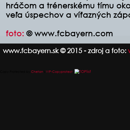
hráčom a trénerskému tímu ok
veľa úspechov a víťazných záp
foto:
© www.fcbayern.com
www.fcbayern.sk © 2015 - zdroj a foto:
Copy Protected by
Chetan
's
WP-Copyprotect
.