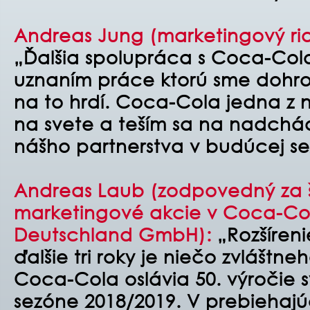
Andreas Jung (marketingový ria
„Ďalšia spolupráca s Coca-Colo
uznaním práce ktorú sme dohr
na to hrdí. Coca-Cola jedna z n
na svete a teším sa na nadchád
nášho partnerstva v budúcej s
Andreas Laub (zodpovedný za 
marketingové akcie v Coca-Co
Deutschland GmbH):
„Rozšíren
ďalšie tri roky je niečo zvláštn
Coca-Cola oslávia 50. výročie s
sezóne 2018/2019. V prebiehaj