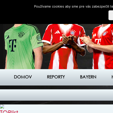
Používame cookies aby sme pre vás zabezpečili te
DOMOV
REPORTY
BAYERN