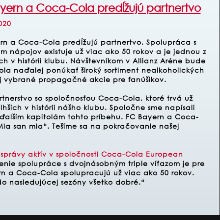
yern a Coca-Cola predĺžujú partnertvo
020
rn a Coca-Cola predĺžujú partnertvo. Spolupráca s
m nápojov existuje už viac ako 50 rokov a je jednou z
ch v histórii klubu. Návštevníkom v Allianz Aréne bude
la naďalej ponúkať široký sortiment nealkoholických
aj vybrané propagačné akcie pre fanúšikov.
tnerstvo so spoločnosťou Coca-Cola, ktoré trvá už
hších v histórii nášho klubu. Spoločne sme napísali
 ďalším kapitolám tohto príbehu. FC Bayern a Coca-
„Mia san mia“. Tešíme sa na pokračovanie našej
 správy aktív v spoločnosti Coca-Cola European
enie spolupráce s dvojnásobným triple víťazom je pre
rn a Coca-Cola spolupracujú už viac ako 50 rokov.
o nasledujúcej sezóny všetko dobré.“