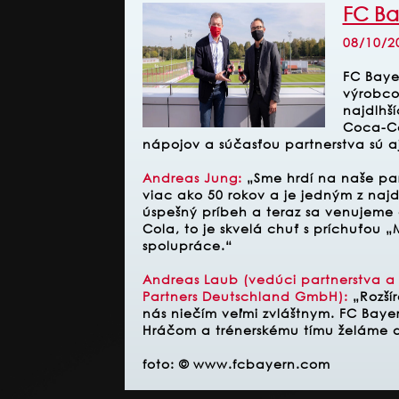
FC Ba
08/10/2
FC Baye
výrobco
najdlhší
Coca-Co
nápojov a súčasťou partnerstva sú 
Andreas Jung:
„Sme hrdí na naše par
viac ako 50 rokov a je jedným z najdl
úspešný príbeh a teraz sa venujeme
Cola, to je skvelá chuť s príchuťou 
spolupráce.“
Andreas Laub (vedúci partnerstva a
Partners Deutschland GmbH):
„Rozšír
nás niečím veľmi zvláštnym. FC Baye
Hráčom a trénerskému tímu želáme d
foto:
© www.fcbayern.com