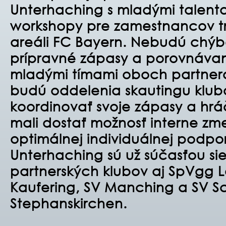
Unterhaching s mladými talent
workshopy pre zamestnancov tr
areáli FC Bayern. Nebudú chýb
prípravné zápasy a porovnáva
mladými tímami oboch partnero
budú oddelenia skautingu klu
koordinovať svoje zápasy a hrá
mali dostať možnosť interne zme
optimálnej individuálnej podpo
Unterhaching sú už súčasťou si
partnerských klubov aj SpVgg L
Kaufering, SV Manching a SV S
Stephanskirchen.