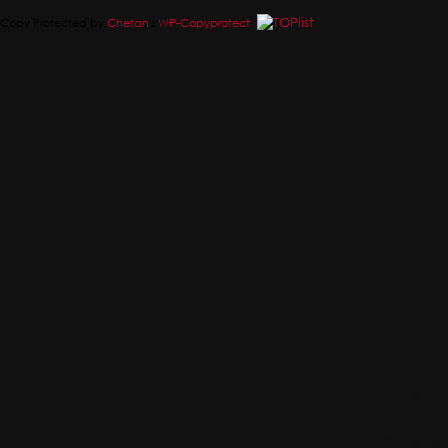
Copy Protected by
Chetan
's
WP-Copyprotect
.