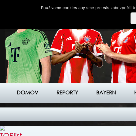
Používame cookies aby sme pre vás zabezpečili te
DOMOV
REPORTY
BAYERN