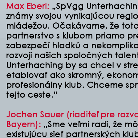
Max Eberl:
„SpVgg Unterhaching
známy svojou vynikajúcou regi
mládežou. Očakávame, že tot
partnerstvo s klubom priamo pr
zabezpečí hladkú a nekompliko
rozvoji našich spoločných tale
Unterhaching by sa chcel v st
etablovať ako skromný, ekonom
profesionálny klub. Chceme sp
tejto ceste.“
Jochen Sauer (riaditeľ pre roz
Bayern):
„Sme veľmi radi, že mô
existujúcu sieť partnerských klu