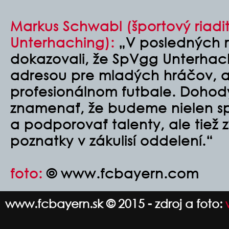
Markus Schwabl (športový riadi
Unterhaching):
„V posledných 
dokazovali, že SpVgg Unterhac
adresou pre mladých hráčov, ab
profesionálnom futbale. Dohod
znamenať, že budeme nielen sp
a podporovať talenty, ale tiež
poznatky v zákulisí oddelení.“
foto:
© www.fcbayern.com
www.fcbayern.sk © 2015 - zdroj a foto: