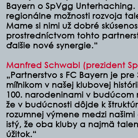
Bayern o SpVgg Unterhaching. Ď
regionálne možnosti rozvoja tal
Mame si nimi už dobré skúsenosti 
prostredníctvom tohto partner
ďalšie nové synergie.“
Manfred Schwabl (prezident S
„Partnerstvo s FC Bayern je pr
míľnikom v našej klubovej históri
100. narodeninami v budúcom r
že v budúcnosti dôjde k štruktú
rozumnej výmene medzi našimi 
istý, že oba kluby a najmä tale
úžitok.“