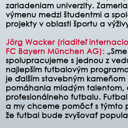
zariadeniam univerzity. Zameria
výmenu medzi študentmi a spo
projekty v oblasti športu a výživ
Jörg Wacker (riaditeľ internacio
FC Bayern München AG):
„Sme 
spolupracujeme s jednou z vedúc
najlepším futbalovým programo
je ďalším stavebným kameňom n
pomáhania mladým talentom, a
profesionálneho futbalu. Futbal
a my chceme pomôcť s týmto p
že futbal bude zvyšovať popular