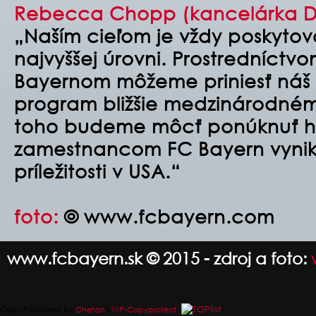
Rebecca Chopp (kancelárka Den
„Naším cieľom je vždy poskytov
najvyššej úrovni. Prostredníctvo
Bayernom môžeme priniesť náš v
program bližšie medzinárodné
toho budeme môcť ponúknuť 
zamestnancom FC Bayern vynik
príležitosti v USA.“
foto:
© www.fcbayern.com
www.fcbayern.sk © 2015 - zdroj a foto:
Copy Protected by
Chetan
's
WP-Copyprotect
.