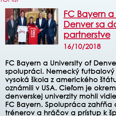
FC Bayern a 
Denver sa d
partnerstve
16/10/2018
FC Bayern a University of Denve
spolupráci. Nemecký futbalový
vysoká škola z amerického štát
oznámili v USA. Cieľom je okrem
denverskej univerzity mohli vidie
FC Bayern. Spolupráca zahŕňa 
trénerov a hráčov a prístup k 