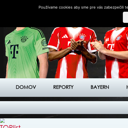
Používame cookies aby sme pre vás zabezpečili te
DOMOV
REPORTY
BAYERN