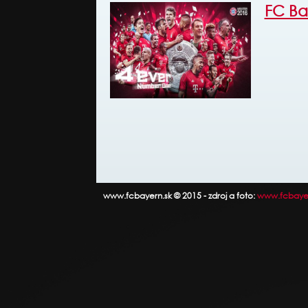
FC Ba
www.fcbayern.sk © 2015 - zdroj a foto:
www.fcbaye