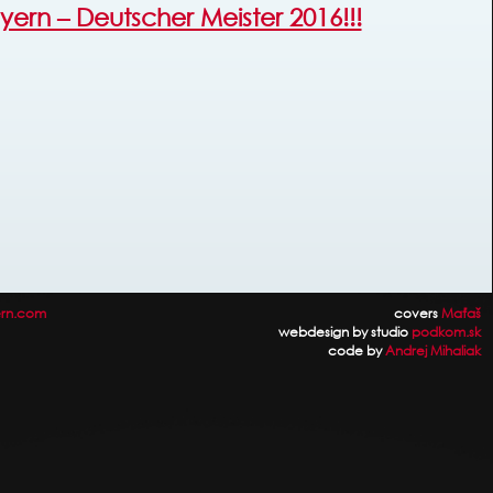
yern – Deutscher Meister 2016!!!
rn.com
covers
Maťaš
webdesign by studio
podkom.sk
code by
Andrej Mihaliak