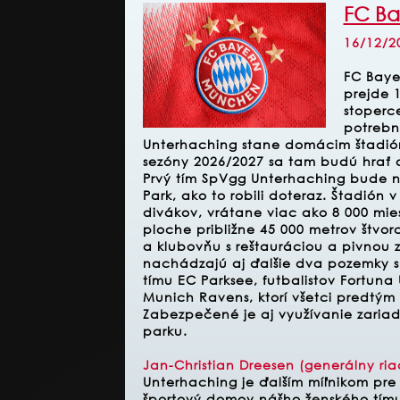
FC Ba
16/12/2
FC Bayer
prejde 
stoperc
potrebn
Unterhaching stane domácim štadión
sezóny 2026/2027 sa tam budú hrať a
Prvý tím SpVgg Unterhaching bude n
Park, ako to robili doteraz.
Štadión v
divákov, vrátane viac ako 8 000 mies
ploche približne 45 000 metrov štvor
a klubovňu s reštauráciou a pivnou
nachádzajú aj ďalšie dva pozemky s
tímu EC Parksee, futbalistov Fortun
Munich Ravens, ktorí všetci predtým š
Zabezpečené je aj využívanie zariad
parku.
Jan-Christian Dreesen (
generálny ria
Unterhaching je ďalším míľnikom pre
športový domov nášho ženského tímu