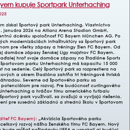
yern kupuje Sportpark Unterhaching
025
n získal športový park Unterhaching. Vlastníctvo
1. januára 2026 na Allianz Arena Stadion GmbH,
entnú dcérsku spoločnosť FC Bayern München AG. Po
ých modernizáciách infraštruktúry sa športový park
om pre všetky zápasy a tréningy žien FC Bayern. Od
j domáce zápasy ženskej Ligy majstrov FC Bayern.
aďalej hrať svoje domáce zápasy na štadióne Sports
 športovom parku Unterhaching má kapacitu 15 000
t na sedenie. Celý športový park sa rozprestiera na
cových a okrem štadióna zahŕňa tri tréningové ihriská
 záhradou. Severne od športového parku sa
 potenciálom pre rozvoj.
Pre budúcnosť curlingového
a Unterhaching a hráčov tímu amerického futbalu
portový park využívali, sa zvažujú a vyvíjajú riešenia.
ení pre susednú základnú a strednú školu v športovom
diteľ FC Bayern):
„Akvizícia športového parku
 celkový rozvoj nášho ženského tímu FC Bayern. Nový
 bude spĺňať požiadavky UEFA a uspokojí aj budúci