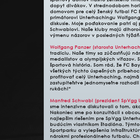
dopyt divákov. V strednodobom hori
domovom pre celý ženský futbal FC 
primátorovi Unterhachingu Wolfgangu
diskusie. Moje poďakovanie patrí aj
Schwablovi. Naše kluby majú dlhoroč
výmenu názorov v posledných týždň
Wolfgang Panzer (starosta Unterhach
tradíciu. Naše tímy sa zúčastňujú n
medailistov a olympijských víťazov.
športová história. Som rád, že FC Ba
všetkých týchto úspešných príbehoch
profitovať celý Unterhaching, najmä
zastupiteľstve jednomyseľne rozhodli
rukách!“
Manfred Schwabl (prezident SpVgg 
sme intenzívne diskutovali o tom, 
Nakoniec sme po konzultácii s obcou
najlepším riešením pre SpVgg Unterha
budúcim vlastníkom štadióna. Týmt
Sportparku a vylepšenia infraštruktú
nárokmi profesionálneho futbalu. C