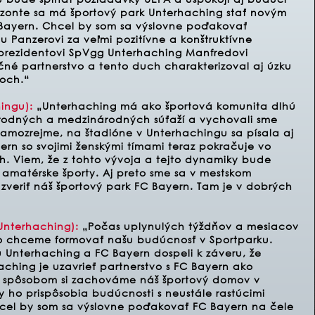
zonte sa má športový park Unterhaching stať novým
Bayern. Chcel by som sa výslovne poďakovať
 Panzerovi za veľmi pozitívne a konštruktívne
 prezidentovi SpVgg Unterhaching Manfredovi
né partnerstvo a tento duch charakterizoval aj úzku
och.“
ingu):
„Unterhaching má ako športová komunita dlhú
árodných a medzinárodných súťaží a vychovali sme
 Samozrejme, na štadióne v Unterhachingu sa písala aj
yern so svojimi ženskými tímami teraz pokračuje vo
. Viem, že z tohto vývoja a tejto dynamiky bude
 amatérske športy. Aj preto sme sa v mestskom
 zveriť náš športový park FC Bayern. Tam je v dobrých
Unterhaching):
„Počas uplynulých týždňov a mesiacov
ako chceme formovať našu budúcnosť v Sportparku.
 Unterhaching a FC Bayern dospeli k záveru, že
ching je uzavrieť partnerstvo s FC Bayern ako
o spôsobom si zachováme náš športový domov v
ry ho prispôsobia budúcnosti s neustále rastúcimi
hcel by som sa výslovne poďakovať FC Bayern na čele