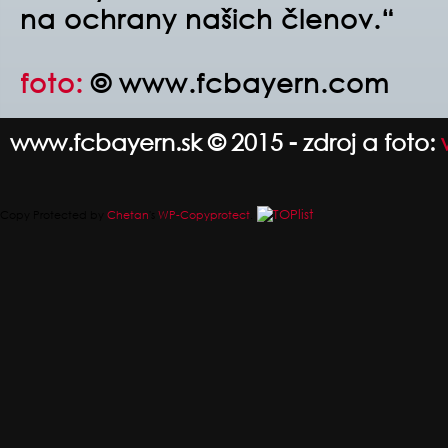
na ochrany našich členov.“
foto:
© www.fcbayern.com
www.fcbayern.sk © 2015 - zdroj a foto:
Copy Protected by
Chetan
's
WP-Copyprotect
.