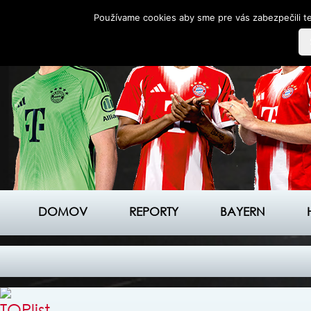
Používame cookies aby sme pre vás zabezpečili te
DOMOV
REPORTY
BAYERN