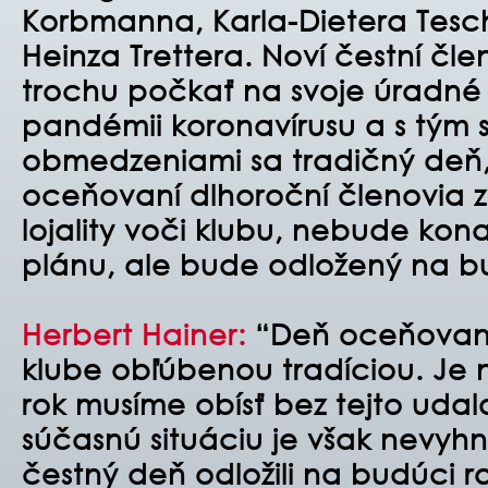
Korbmanna, Karla-Dietera Tesc
Heinza Trettera. Noví čestní čl
trochu počkať na svoje úradné 
pandémii koronavírusu a s tým s
obmedzeniami sa tradičný deň,
oceňovaní dlhoroční členovia z
lojality voči klubu, nebude kon
plánu, ale bude odložený na bu
Herbert Hainer:
“Deň oceňovani
klube obľúbenou tradíciou. Je n
rok musíme obísť bez tejto udal
súčasnú situáciu je však nevyh
čestný deň odložili na budúci ro