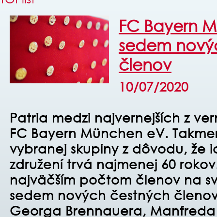
FC Bayern 
sedem nový
členov
10/07/2020
Patria medzi najvernejších z ve
FC Bayern München eV. Takmer 7
vybranej skupiny z dôvodu, že i
združení trvá najmenej 60 rokov.
najväčším počtom členov na sv
sedem nových čestných členov
Georga Brennauera, Manfreda 