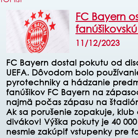
FC Bayern os
fanúšikovskú
11/12/2023
FC Bayern dostal pokutu od disc
UEFA. Dôvodom bolo používani
pyrotechniky a hádzanie predm
fanúšikov FC Bayern na zápasoc
najmä počas zápasu na štadión
Ak sa porušenie zopakuje, klub
divákov! Výška pokuty je 40 000
nesmie zakúpiť vstupenky pre fa