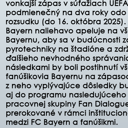
vonkajší zápas v súťažiach UEFA.
podmienečný na dva roky odo
rozsudku (do 16. októbra 2025)
Bayern naliehavo apeluje na vš
Bayernu, aby sa v budúcnosti zd
pyrotechniky na štadióne a zdr
ďalšieho nevhodného správania
následkami by boli postihnutí vš
fanúšikovia Bayernu na zápaso
z neho vyplývajúce dôsledky b
aj do programu nasledujúceho
pracovnej skupiny Fan Dialogu
prerokované v rámci inštitucio
medzi FC Bayern a fanúšikmi.