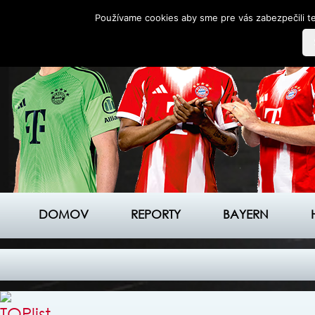
Používame cookies aby sme pre vás zabezpečili te
DOMOV
REPORTY
BAYERN