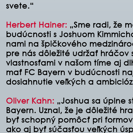
svete.“
Herbert Hainer:
„Sme radi, že m
budúcnosti s Joshuom Kimmicho
nami na špičkového medzináro
pre nás dôležité udržať hráčov 
vlastnosťami v našom tíme aj d
mať FC Bayern v budúcnosti najle
dosiahnutie veľkých a ambicióz
Oliver Kahn:
„Joshua sa úplne s
Bayern. Uznal, že je dôležité h
byť schopný pomôcť pri formov
ako aj byť súčasťou veľkých ús