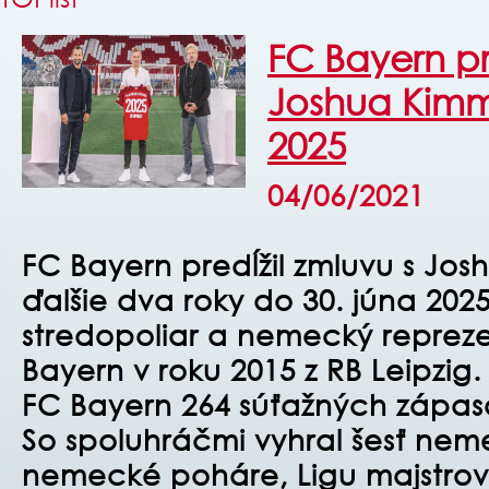
FC Bayern pr
Joshua Kim
2025
04/06/2021
FC Bayern predĺžil zmluvu s Jo
ďalšie dva roky do 30. júna 202
stredopoliar a nemecký repreze
Bayern v roku 2015 z RB Leipzig
FC Bayern 264 súťažných zápasov
So spoluhráčmi vyhral šesť nemec
nemecké poháre, Ligu majstrov