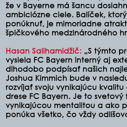
že v Bayerne má šancu dosiahnu
ambiciózne ciele. Balíček, kt
ponúknuť, je mimoriadne atrak
špičkového medzinárodného h
Hasan Salihamidžič:
„S týmto pr
vysiela FC Bayern interný aj ex
dlhodobo podpísať našich najl
Joshua Kimmich bude v nasled
rozvíjať svoju vynikajúcu kvali
drese FC Bayern. Je to svetový f
vynikajúcou mentalitou a ako pr
ponúka všetko, čo vždy odlišov