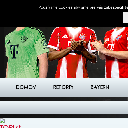
Používame cookies aby sme pre vás zabezpečili te
DOMOV
REPORTY
BAYERN