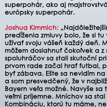
superpohár, ako aj majstrovstv
európsky superpohár.
Joshua Kimmich:
„Najdôležitej
predĺženia zmluvy bolo, že si 
užívať svoju vášeň každý deň. 
môžem dosiahnuť čokoľvek a 
spoluhráčov sa stali skutoční pr
prvom rade začal hrať futbal, 
byť zábava. Ešte sa nevidím na
a som presvedčený, že v najbliž
Bayern veľa možné. Navyše sa t
veľmi príjemne. Mníchov sa st
Kombináciu, ktorú tu máme, ne