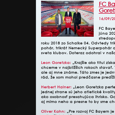
FC Ba
Goret
16/09/2
FC Baye
júna 20
stredop
roku 2018 zo Schalke 04. Odvtedy tri
pohár, trikrát Nemecký Superpohár a
sveta klubov. Doteraz odohral v našo
Leon Goretzka:
„Krajšie ako titul zís
chceme v najbližších rokoch stavať. T
ale aj mne známe. Táto zmes je jedn
rád, že som mohol predčasne predĺži
Herbert Hainer:
„Leon Goretzka perf
jednej strane sú jeho atletické kval
ako osobnosť presahujúca ihrisko. G
aj mimo neho a presne to by sme chc
Oliver Kahn:
„Pre rozvoj FC Bayern j