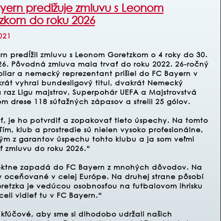
yern predlžuje zmluvu s Leonom
zkom do roku 2026
021
rn predĺžil zmluvu s Leonom Goretzkom o 4 roky do 30.
26. Pôvodná zmluva mala trvať do roku 2022. 26-ročný
oliar a nemecký reprezentant prišiel do FC Bayern v
krát vyhral bundesligový titul, dvakrát Nemecký
 raz Ligu majstrov, Superpohár UEFA a Majstrovstvá
m drese 118 súťažných zápasov a strelil 25 gólov.
kať, je ho potvrdiť a zopakovať tieto úspechy. Na tomto
ím, klub a prostredie sú nielen vysoko profesionálne,
ým z garantov úspechu tohto klubu a ja som veľmi
ť zmluvu do roku 2026.“
ektne zapadá do FC Bayern z mnohých dôvodov. Na
ity oceňované v celej Európe. Na druhej strane pôsobí
oretzka je vedúcou osobnosťou na futbalovom ihrisku
eli vidieť tu v FC Bayern.“
e kľúčové, aby sme si dlhodobo udržali našich