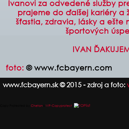
Ivanovi za odvedené služby pr
prajeme do ďalšej kariéry a 
šťastia, zdravia, lásky a eš
športových úsp
IVAN ĎAKUJEME
foto:
© www.fcbayern.com
www.fcbayern.sk © 2015 - zdroj a foto:
Copy Protected by
Chetan
's
WP-Copyprotect
.