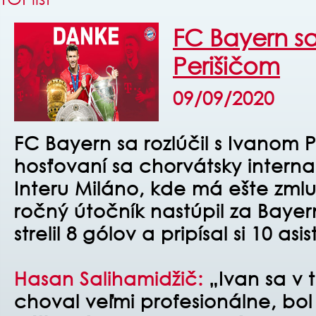
FC Bayern sa
Perišičom
09/09/2020
FC Bayern sa rozlúčil s Ivanom 
hosťovaní sa chorvátsky intern
Interu Miláno, kde má ešte zmlu
ročný útočník nastúpil za Bayer
strelil 8 gólov a pripísal si 10 asis
Hasan Salihamidžič:
„Ivan sa v 
choval veľmi profesionálne, bo