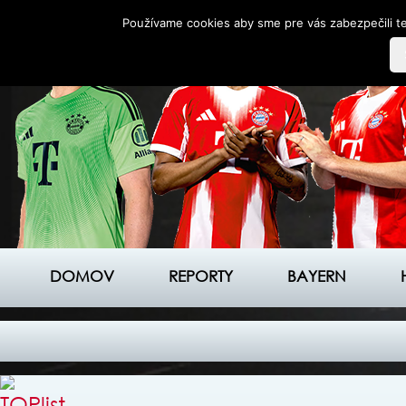
Používame cookies aby sme pre vás zabezpečili te
DOMOV
REPORTY
BAYERN