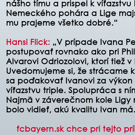
nášho tímu a prispel k víťazstv
Nemeckého pohára a Lige majs
mu prajeme všetko dobré.“
Hansi Flick:
„V prípade Ivana Per
postupovať rovnako ako pri Phi
Alvarovi Odriozolovi, ktorí tiež v
Uvedomujeme si, že strácame k
sa poďakovať Ivanovi za výkon 
víťazstvu triple. Spolupráca s ní
Najmä v záverečnom kole Ligy 
bolo vidieť, akú kvalitu Ivan má
fcbayern.sk chce pri tejto pr