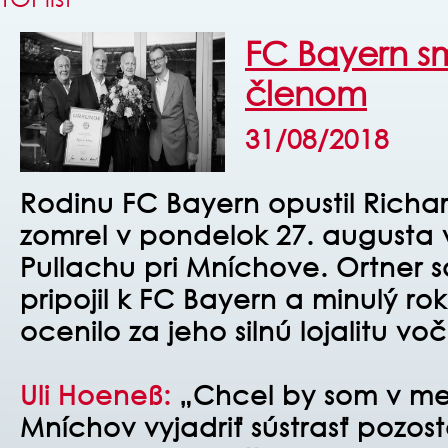
FC Bayern s
členom
31/08/2018
Rodinu FC Bayern opustil Richar
zomrel v pondelok 27. augusta 
Pullachu pri Mníchove. Ortner sa
pripojil k FC Bayern a minulý r
ocenilo za jeho silnú lojalitu voč
Uli Hoeneß:
„Chcel by som v m
Mníchov vyjadriť sústrasť pozo