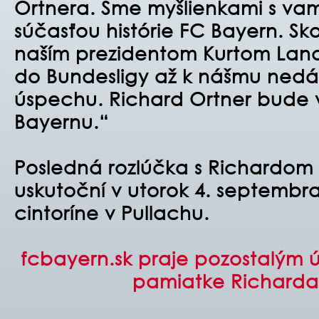
Ortnera. Sme myšlienkami s vam
súčasťou histórie FC Bayern. Skor
naším prezidentom Kurtom La
do Bundesligy až k nášmu ne
úspechu. Richard Ortner bude 
Bayernu.“
Posledná rozlúčka s Richardom
uskutoční v utorok 4. septembra
cintoríne v Pullachu.
fcbayern.sk praje pozostalým ú
pamiatke Richarda