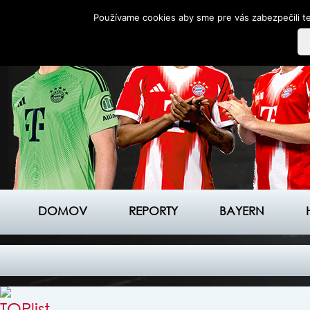
Používame cookies aby sme pre vás zabezpečili te
DOMOV
REPORTY
BAYERN