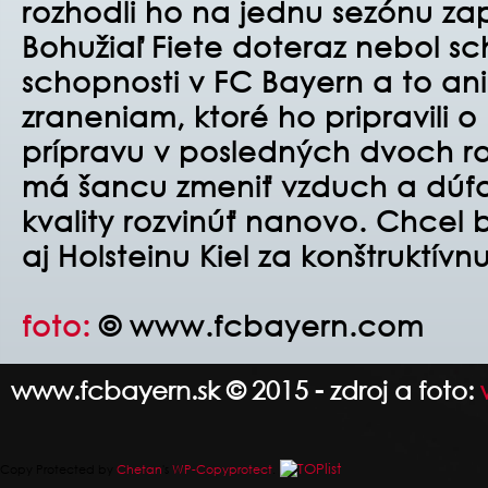
rozhodli ho na jednu sezónu zap
Bohužiaľ Fiete doteraz nebol s
schopnosti v FC Bayern a to an
zraneniam, ktoré ho pripravili 
prípravu v posledných dvoch ro
má šancu zmeniť vzduch a dúf
kvality rozvinúť nanovo. Chcel
aj Holsteinu Kiel za konštruktív
foto:
© www.fcbayern.com
www.fcbayern.sk © 2015 - zdroj a foto:
Copy Protected by
Chetan
's
WP-Copyprotect
.