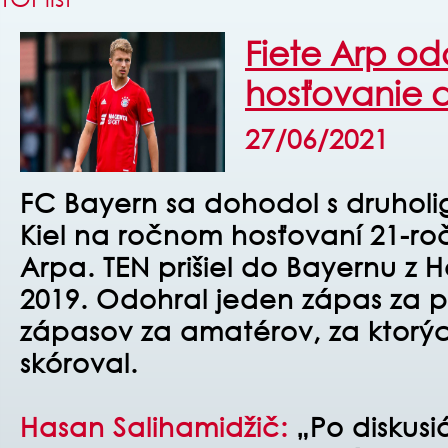
Fiete Arp o
hosťovanie d
27/06/2021
FC Bayern sa dohodol s druhol
Kiel na ročnom hosťovaní 21-ro
Arpa. TEN prišiel do Bayernu z 
2019. Odohral jeden zápas za p
zápasov za amatérov, za ktorý
skóroval.
Hasan Salihamidžič:
„Po diskusi