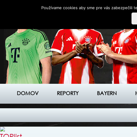
Používame cookies aby sme pre vás zabezpečili te
DOMOV
REPORTY
BAYERN