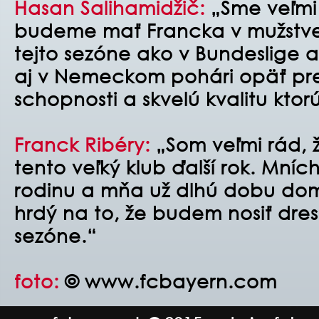
Hasan Salihamidžič:
„Sme veľmi 
budeme mať Francka v mužstve 
tejto sezóne ako v Bundeslige a 
aj v Nemeckom pohári opäť pre
schopnosti a skvelú kvalitu ktor
Franck Ribéry:
„Som veľmi rád, 
tento veľký klub ďalší rok. Mníc
rodinu a mňa už dlhú dobu dom
hrdý na to, že budem nosiť dres
sezóne.“
foto:
© www.fcbayern.com