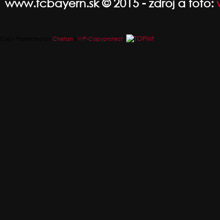
www.fcbayern.sk © 2015 - zdroj a foto:
Copy Protected by
Chetan
's
WP-Copyprotect
.