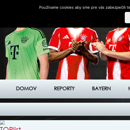
Používame cookies aby sme pre vás zabezpečili te
DOMOV
REPORTY
BAYERN