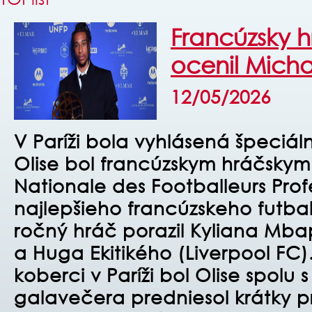
Francúzsky h
ocenil Micha
12/05/2026
V Paríži bola vyhlásená špeciá
Olise bol francúzskym hráčsky
Nationale des Footballeurs Prof
najlepšieho francúzskeho futbali
ročný hráč porazil Kyliana Mb
a Huga Ekitikého (Liverpool FC
koberci v Paríži bol Olise spolu 
galavečera predniesol krátky pr