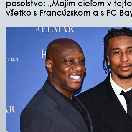
posolstvo:
„
Mojím cieľom v tejt
všetko s Francúzskom a s FC Bay