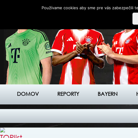
Používame cookies aby sme pre vás zabezpečili te
DOMOV
REPORTY
BAYERN