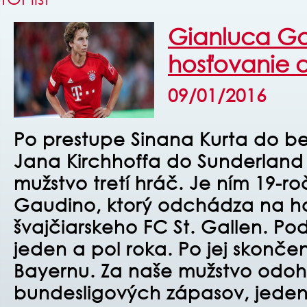
Gianluca G
hosťovanie d
09/01/2016
Po prestupe Sinana Kurta do ber
Jana Kirchhoffa do Sunderland
mužstvo tretí hráč. Je ním 19-r
Gaudino, ktorý odchádza na h
švajčiarskeho FC St. Gallen. Po
jeden a pol roka. Po jej skončen
Bayernu. Za naše mužstvo odohr
b
undesligových zápasov, jeden