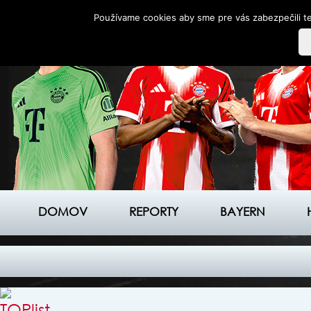
Používame cookies aby sme pre vás zabezpečili te
DOMOV
REPORTY
BAYERN