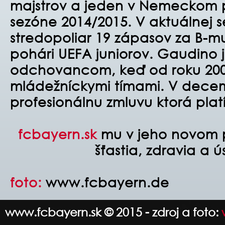
majstrov a jeden v Nemeckom p
sezóne 2014/2015.
V aktuálnej 
stredopoliar 19 zápasov za B-m
pohári UEFA juniorov. Gaudino 
odchovancom, keď od roku 2004
mládežníckymi tímami. V decem
profesionálnu zmluvu ktorá platí
fcbayern.sk
mu v jeho novom p
šťastia, zdravia a 
foto:
www.fcbayern.de
www.fcbayern.sk © 2015 - zdroj a foto: