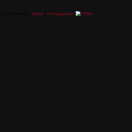
Copy Protected by
Chetan
's
WP-Copyprotect
.