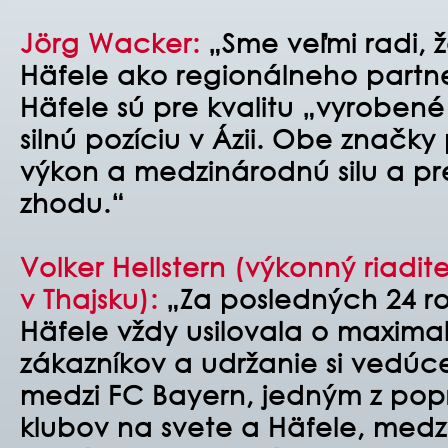
Jörg Wacker:
„Sme veľmi radi, 
Häfele ako regionálneho partn
Häfele sú pre kvalitu „vyrobe
silnú pozíciu v Ázii. Obe značky
výkon a medzinárodnú silu a pr
zhodu.“
Volker Hellstern (výkonný riadite
v Thajsku):
„Za posledných 24 ro
Häfele vždy usilovala o maximal
zákazníkov a udržanie si vedúce
medzi FC Bayern, jedným z po
klubov na svete a Häfele, med