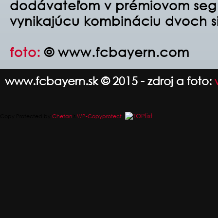
dodávateľom v prémiovom seg
vynikajúcu kombináciu dvoch si
foto:
© www.fcbayern.com
www.fcbayern.sk © 2015 - zdroj a foto:
Copy Protected by
Chetan
's
WP-Copyprotect
.