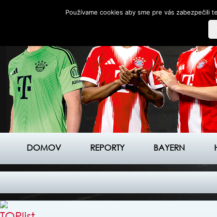
Používame cookies aby sme pre vás zabezpečili te
DOMOV
REPORTY
BAYERN