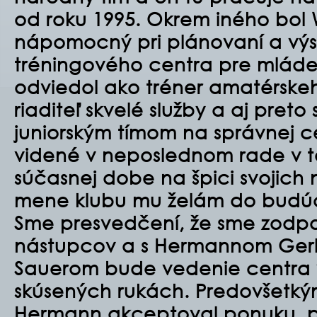
od roku 1995. Okrem iného bol
nápomocný pri plánovaní a vý
tréningového centra pre mláde
odviedol ako tréner amatérskeh
riaditeľ skvelé služby a aj pre
juniorským tímom na správnej c
videné v neposlednom rade v to
súčasnej dobe na špici svojich 
mene klubu mu želám do budúc
Sme presvedčení, že sme zodpo
nástupcov a s Hermannom Ge
Sauerom bude vedenie centra
skúsených rukách. Predovšetký
Hermann akceptoval ponuku, p