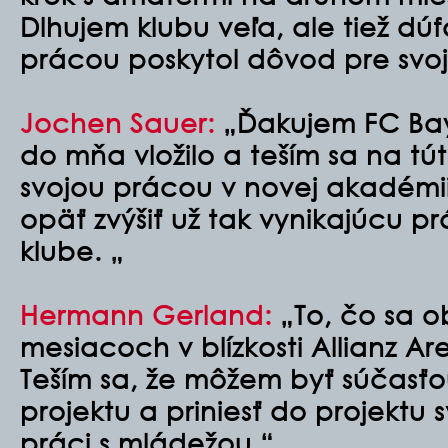
Dlhujem klubu veľa, ale tiež dú
prácou poskytol dôvod pre svoj
Jochen Sauer
:
„Ďakujem FC Bay
do mňa vložilo a teším sa na t
svojou prácou v novej akadémii
opäť zvýšiť už tak vynikajúcu p
klube. „
Hermann Gerland:
„To, čo sa o
mesiacoch v blízkosti Allianz Ar
Teším sa, že môžem byť súčasťo
projektu a priniesť do projektu s
práci s mládežou.“