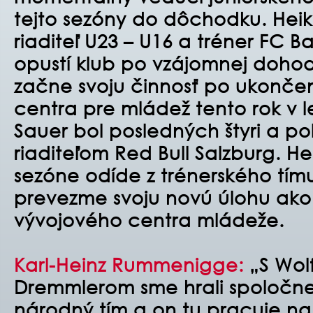
tejto sezóny do dôchodku. Hei
riaditeľ U23 – U16 a tréner FC 
opustí klub po vzájomnej doho
začne svoju činnosť po ukonče
centra pre mládež tento rok v 
Sauer bol posledných štyri a p
riaditeľom Red Bull Salzburg. 
sezóne odíde z trénerského tím
prevezme svoju novú úlohu ako 
vývojového centra mládeže.
Karl-Heinz Rummenigge:
„S Wo
Dremmlerom sme hrali spoločne
národný tím a on tu pracuje na