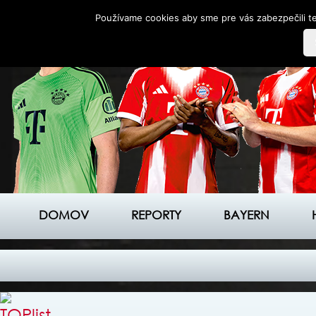
Používame cookies aby sme pre vás zabezpečili te
DOMOV
REPORTY
BAYERN