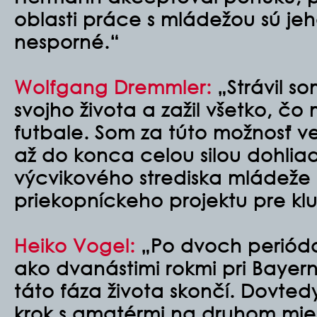
oblasti práce s mládežou sú jeh
nesporné.“
Wolfgang Dremmler:
„Strávil s
svojho života a zažil všetko, čo
futbale. Som za túto možnosť 
až do konca celou silou dohli
výcvikového strediska mládeže 
priekopníckeho projektu pre kl
Heiko Vogel:
„Po dvoch perióda
ako dvanástimi rokmi pri Bayer
táto fáza života skončí. Dovte
krok s amatérmi na druhom miest