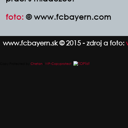
foto:
© www.fcbayern.com
www.fcbayern.sk © 2015 - zdroj a foto:
Copy Protected by
Chetan
's
WP-Copyprotect
.