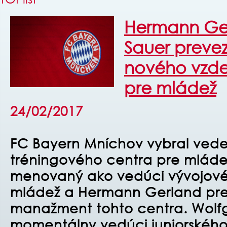
Hermann Ge
Sauer preve
nového vzde
pre mládež
24/02/2017
FC Bayern Mníchov vybral ved
tréningového centra pre mláde
menovaný ako vedúci vývojové
mládež a Hermann Gerland pre
manažment tohto centra. Wolf
momentálny vedúci juniorského