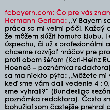
fcbayern.com: Čo pre vás zna
Hermann Gerland:
„V Bayern sa
práca sa mi veľmi páči. Každý 
že môžem slúžiť tomuto klubu. 
úspechu, či už s profesionálmi
chceme rozvíjať hráčov pre pro
proti obom šéfom (Karl-Heinz 
Hoeneß – poznámka redaktora). 
sa ma niekto pýta: „Môžete mi vy
keď sme vám dali vedenie 4 : 0
sme vyhrali?“ (Bundesliga sezó
poznámka redaktora). Často sme
bohužiaľ som častejšie prehral 