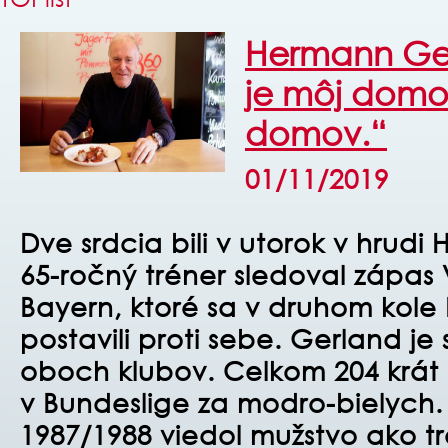
Hermann Ge
je môj domo
domov.“
01/11/2019
Dve srdcia bili v utorok v hrud
65-ročný tréner sledoval zápas
Bayern, ktoré sa v druhom ko
postavili proti sebe. Gerland je
oboch klubov. Celkom 204 krát
v Bundeslige za modro-bielych.
1987/1988 viedol mužstvo ako tré