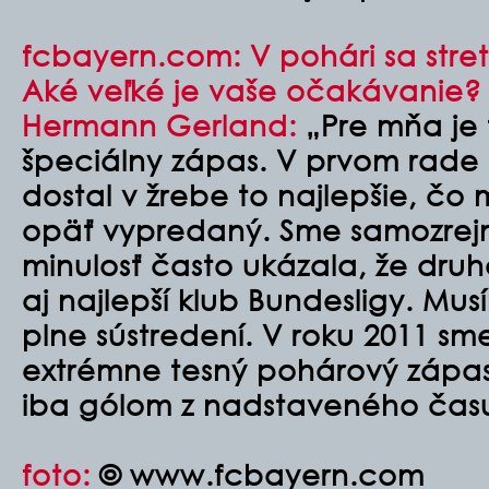
fcbayern.com: V pohári sa stre
Aké veľké je vaše očakávanie?
Hermann Gerland:
„Pre mňa je 
špeciálny zápas. V prvom rade
dostal v žrebe to najlepšie, čo
opäť vypredaný. Sme samozrej
minulosť často ukázala, že druh
aj najlepší klub Bundesligy. Mu
plne sústredení. V roku 2011 sm
extrémne tesný pohárový zápas,
iba gólom z nadstaveného čas
foto:
© www.fcbayern.com