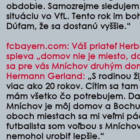
obdobie. Samozrejme sledujem 
situáciu vo VfL. Tento rok im boh
Dúfam, že sa dostanú vyššie.“
fcbayern.com: Váš priateľ Her
spieva „domov nie je miesto, do
sa pre vás Mníchov druhým d
Hermann Gerland:
„S rodinou ž
viac ako 20 rokov. Cítim sa ta
mám všetko čo potrebujem. Dal
Mníchov je môj domov a Bochu
oboch miestach sa mi veľmi pá
futbalista som voľbou s Mních
nemohol urobiť lepšie.“