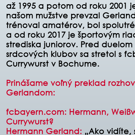
až 1995 a potom od roku 2001 j
našom mužstve prevzal Gerland
trénoval amatérov, bol spolutr
a od roku 2017 je športovým ri
strediska juniorov. Pred duelom
srdcových klubov sa stretol s 
Currywurst v Bochume.
Prinášame voľný preklad rozh
Gerlandom:
fcbayern.com: Hermann, Weißw
Currywurst?
Hermann Gerland:
„Ako vidíte, 