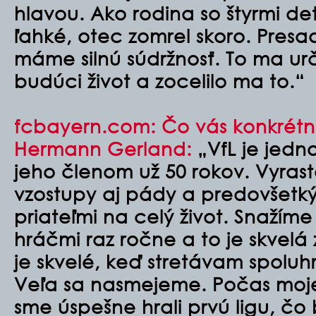
hlavou. Ako rodina so štyrmi de
ľahké, otec zomrel skoro. Presad
máme silnú súdržnosť. To ma urč
budúci život a zocelilo ma to.“
fcbayern.com: Čo vás konkrétne
Hermann Gerland:
„VfL je jedn
jeho členom už 50 rokov. Vyrasta
vzostupy aj pády a predovšetký
priateľmi na celý život. Snažíme 
hráčmi raz ročne a to je skvel
je skvelé, keď stretávam spoluh
Veľa sa nasmejeme. Počas mojej
sme úspešne hrali prvú ligu, čo