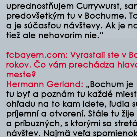
uprednostňujem Currywurst, s
predovšetkým tu v Bochume. T
a je súčasťou návštevy. Ak je na
tiež ale nehovorím nie.“
fcbayern.com: Vyrastali ste v Bo
rokov. Čo vám prechádza hlavo
meste?
Hermann Gerland:
„Bochum je 
tu byť a poznám tu každé miesto
ohľadu na to kam idete, ľudia s
príjemní a otvorení. Stále tu žij
a príbuzných, s ktorými sa str
návštev. Najmä veľa spomieno