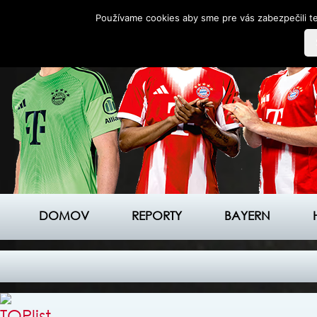
Používame cookies aby sme pre vás zabezpečili te
DOMOV
REPORTY
BAYERN