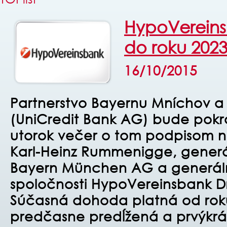
HypoVerein
do roku 202
16/10/2015
Partnerstvo Bayernu Mníchov 
(UniCredit Bank AG) bude pokr
utorok večer o tom podpisom n
Karl-Heinz Rummenigge, generál
Bayern München AG a generálny
spoločnosti HypoVereinsbank D
Súčasná dohoda platná od rok
predčasne predĺžená a prvýkrát