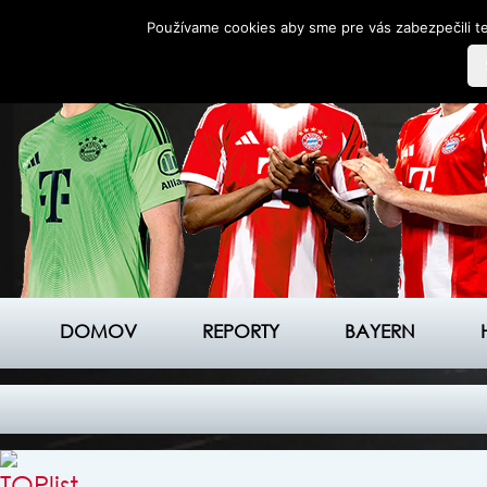
Používame cookies aby sme pre vás zabezpečili te
DOMOV
REPORTY
BAYERN