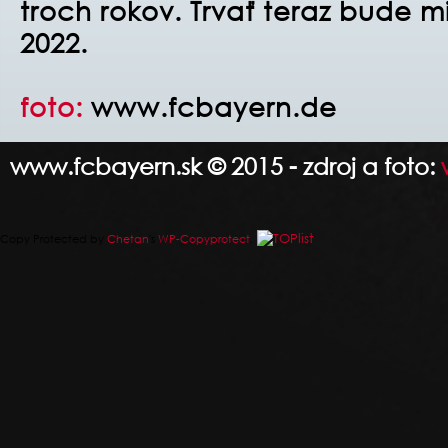
troch rokov. Trvať teraz bude m
2022.
foto:
www.fcbayern.de
www.fcbayern.sk © 2015 - zdroj a foto:
Copy Protected by
Chetan
's
WP-Copyprotect
.