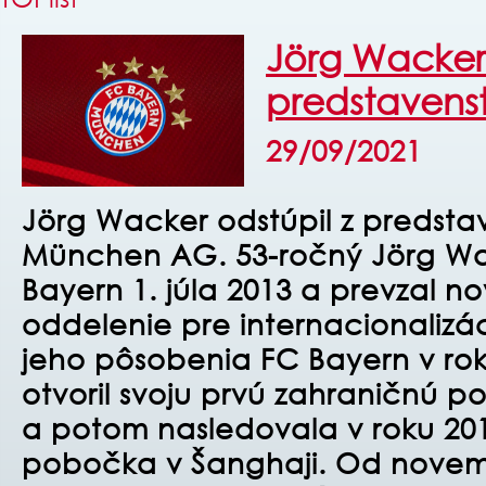
Jörg Wacker 
predstavens
29/09/2021
Jörg Wacker odstúpil z predsta
München AG. 53-ročný Jörg Wac
Bayern 1. júla 2013 a prevzal n
oddelenie pre internacionalizác
jeho pôsobenia FC Bayern v ro
otvoril svoju prvú zahraničnú 
a potom nasledovala v roku 20
pobočka v Šanghaji. Od novem