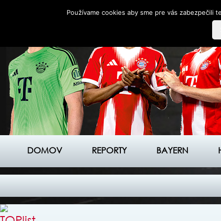
Používame cookies aby sme pre vás zabezpečili te
DOMOV
REPORTY
BAYERN