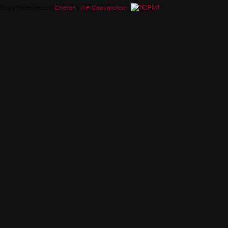
Copy Protected by
Chetan
's
WP-Copyprotect
.