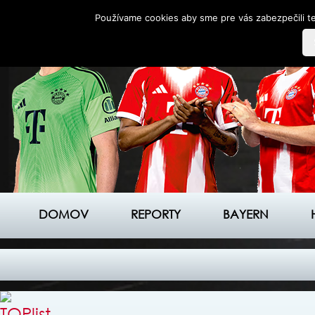
Používame cookies aby sme pre vás zabezpečili te
DOMOV
REPORTY
BAYERN