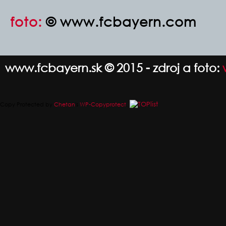
foto:
© www.fcbayern.com
www.fcbayern.sk © 2015 - zdroj a foto:
Copy Protected by
Chetan
's
WP-Copyprotect
.