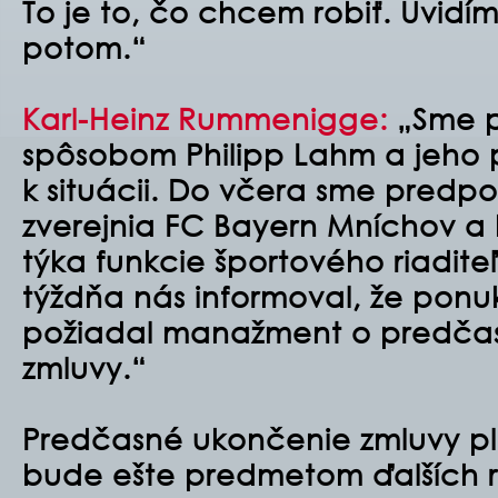
To je to, čo chcem robiť. Uvidí
potom.“
Karl-Heinz Rummenigge:
„Sme p
spôsobom Philipp Lahm a jeho p
k situácii. Do včera sme predpo
zverejnia FC Bayern Mníchov a
týka funkcie športového riadite
týždňa nás informoval, že ponu
požiadal manažment o predča
zmluvy.“
Predčasné ukončenie zmluvy pl
bude ešte predmetom ďalších r