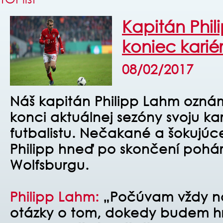
Kapitán Phi
koniec karié
08/02/2017
Náš kapitán Philipp Lahm oznám
konci aktuálnej sezóny svoju ka
futbalistu. Nečakané a šokujúc
Philipp hneď po skončení pohá
Wolfsburgu.
Philipp Lahm:
„Počúvam vždy na
otázky o tom, dokedy budem h