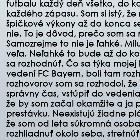
futbalu každý deň všetko, do k
každého zápasu. Som si istý, 
špičkové výkony až do konca se
nie. To je dôvod, prečo som sa 
Samozrejme to nie je ľahké. Mil
veľa. Neľahké to bude až do k
sa rozhodnúť. Čo sa týka mojej
vedení FC Bayern, boli tam roz
rozhovorov som sa rozhodol, že 
správny čas, vstúpiť do vedenia
že by som začal okamžite a ja
prestávku. Neexistujú žiadne pl
že som od leta súkromná osob
rozhliadnuť okolo seba, stretnúť