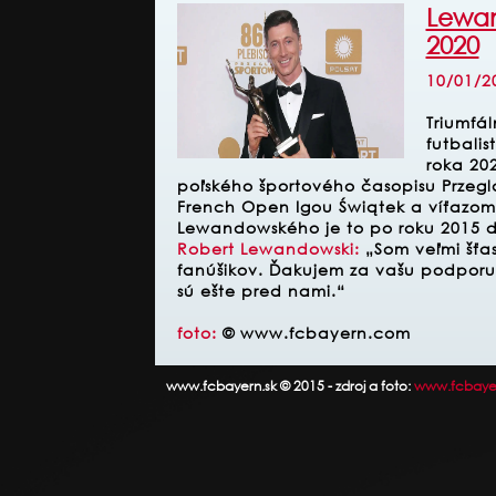
Lewan
2020
10/01/2
Triumfá
futbalis
roka 202
poľského športového časopisu Przegl
French Open Igou Świątek a víťazom
Lewandowského je to po roku 2015 d
Robert Lewandowski:
„Som veľmi šťas
fanúšikov. Ďakujem za vašu podporu 
sú ešte pred nami.“
foto:
© www.fcbayern.com
www.fcbayern.sk © 2015 - zdroj a foto:
www.fcbaye