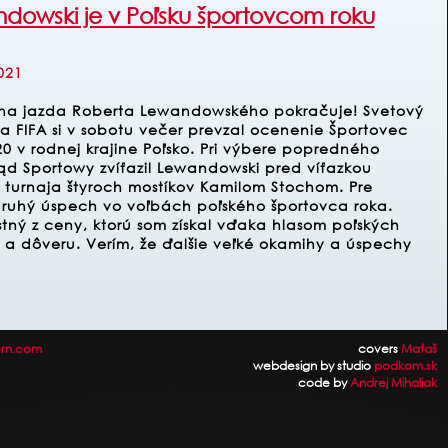
dowski je v Poľsku športovcom roku
021
lna jazda Roberta Lewandowského pokračuje! Svetový
ta FIFA si v sobotu večer prevzal ocenenie Športovec
0 v rodnej krajine Poľsko. Pri výbere popredného
ąd Sportowy zvíťazil Lewandowski pred víťazkou
 turnaja štyroch mostíkov Kamilom Stochom. Pre
ruhý úspech vo voľbách poľského športovca roka.
tný z ceny, ktorú som získal vďaka hlasom poľských
a dôveru. Verím, že ďalšie veľké okamihy a úspechy
rn.com
covers
Maťaš
webdesign by studio
podkom.sk
code by
Andrej Mihaliak