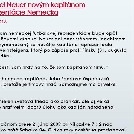
l Neuer novým kapitánom
zentácie Nemecka
016
om nemeckej futbalovej reprezentácie bude opäť
 Bayern! Manuel Neuer bol dnes trénerom Joachimom
ymenovaný za nového kapitána reprezentácie
insteigera, ktorý po zápase proti Fínsku (31. augusta
riéru.
česť. Som hrdý na to, že som kapitánom tímu.“
chcem od kapitána. Jeho športové úspechy sú
m, pretože je tímový hráč. Samozrejme má aj veľké
ielen svetová trieda ako brankár, ale aj veľká
 hrať veľmi dobrú úlohu ako kapitán národného
čnom drese 2. júna 2009 pri víťazstve 7 : 2 nad
ko hráč Schalke 04. O dva roky neskôr sa presťahoval