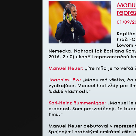
Manue
repre
01/09/2
Kapitán
hráč FC
Löwom v
Nemecka. Nahradí tak Bastiana Schwe
2016, 2 : 0) ukončil reprezentačnú ka
Manuel Neuer:
„Pre mňa je to veľká 
Joachim Löw:
„Manu má všetko, čo 
vynikajúce. Manuel hral vždy pre tí
ľudské vlastnosti.“
Karl-Heinz Rummenigge:
„Manuel je n
osobnosť. Som presvedčený, že bude
tímu.“
Manuel Neuer debutoval v reprezenta
Spojenými arabskými emirátmi ešte a