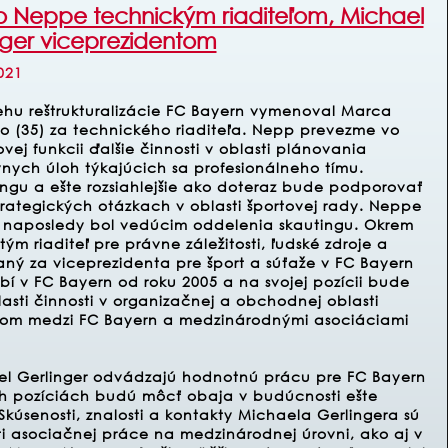
 Neppe technickým riaditeľom, Michael
nger viceprezidentom
021
ehu reštrukturalizácie FC Bayern vymenoval Marca
 (35) za technického riaditeľa. Nepp prevezme vo
ovej funkcii ďalšie činnosti v oblasti plánovania
nych úloh týkajúcich sa profesionálneho tímu.
ingu a ešte rozsiahlejšie ako doteraz bude podporovať
rategických otázkach v oblasti športovej rady. Neppe
 a naposledy bol vedúcim oddelenia skautingu. Okrem
tým riaditeľ pre právne záležitosti, ľudské zdroje a
aný za viceprezidenta pre šport a súťaže v FC Bayern
 v FC Bayern od roku 2005 a na svojej pozícii bude
ti činnosti v organizačnej a obchodnej oblasti
ncom medzi FC Bayern a medzinárodnými asociáciami
 Gerlinger odvádzajú hodnotnú prácu pre FC Bayern
h pozíciách budú môcť obaja v budúcnosti ešte
 Skúsenosti, znalosti a kontakty Michaela Gerlingera sú
ti asociačnej práce na medzinárodnej úrovni, ako aj v