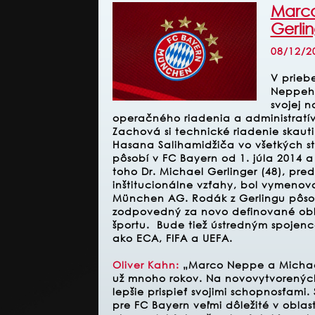
Marco
Gerli
08/12/2
V prieb
Neppeho
svojej n
operačného riadenia a administratív
Zachová si technické riadenie skaut
Hasana Salihamidžiča vo všetkých st
pôsobí v FC Bayern od 1. júla 2014
toho Dr. Michael Gerlinger (48), pred
inštitucionálne vzťahy, bol vymenov
München AG. Rodák z Gerlingu pôsobí
zodpovedný za novo definované oblas
športu. Bude tiež ústredným spoje
ako ECA, FIFA a UEFA.
Oliver Kahn:
„Marco Neppe a Michael
už mnoho rokov. Na novovytvorenýc
lepšie prispieť svojimi schopnosťami.
pre FC Bayern veľmi dôležité v oblas