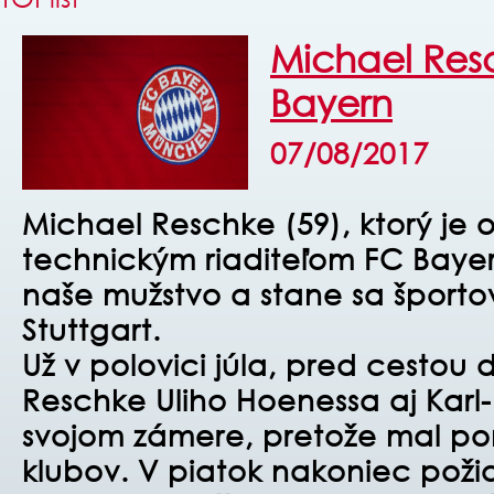
Michael Res
Bayern
07/08/2017
Michael Reschke (59), ktorý je o
technickým riaditeľom FC Baye
naše mužstvo a stane sa športo
Stuttgart.
Už v polovici júla, pred cestou 
Reschke Uliho Hoenessa aj Kar
svojom zámere, pretože mal po
klubov. V piatok nakoniec pož