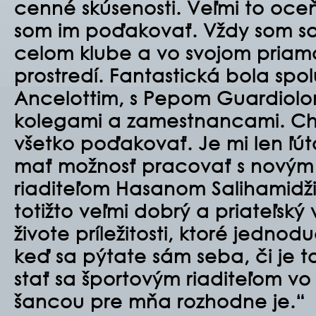
cenné skúsenosti. Veľmi to oce
som im poďakovať. Vždy som sa 
celom klube a vo svojom pri
prostredí. Fantastická bola spo
Ancelottim, s Pepom Guardiolom
kolegami a zamestnancami. Ch
všetko poďakovať. Je mi len ľú
mať možnosť pracovať s novým
riaditeľom Hasanom Salihamid
totižto veľmi dobrý a priateľský v
živote príležitosti, ktoré jednod
keď sa pýtate sám seba, či je 
stať sa športovým riaditeľom vo 
šancou pre mňa rozhodne je.“