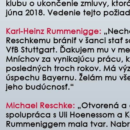
klubu o ukončenie zmluvy, ktorá
júna 2018. Vedenie tejto požia
Karl-Heinz Rummenigge:
„Nechc
Reschkemu brániť v šanci stať sa
VfB Stuttgart. Ďakujem mu v m
Mníchov za vynikajúcu prácu, 
posledných troch rokov. Má vý
úspechu Bayernu. Želám mu vše
jeho budúcnosť.“
Michael Reschke:
„Otvorená a
spolupráca s Uli Hoenessom a K
Rummeniggem mala tvar. Nabr