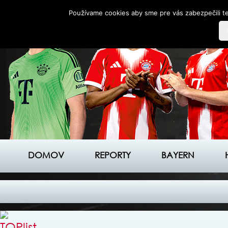
Používame cookies aby sme pre vás zabezpečili te
DOMOV
REPORTY
BAYERN