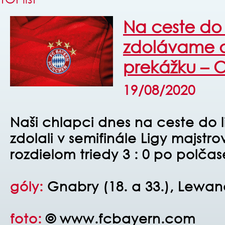
Na ceste do 
zdolávame a
prekážku – 
19/08/2020
Naši chlapci dnes na ceste do 
zdolali v semifinále Ligy majst
rozdielom triedy 3 : 0 po polčase
góly:
Gnabry (18. a 33.), Lewan
foto:
© www.fcbayern.com