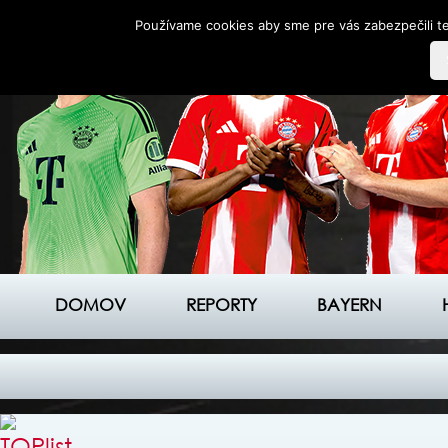
Používame cookies aby sme pre vás zabezpečili te
DOMOV
REPORTY
BAYERN